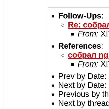
Follow-Ups
:
Re: собра
From:
XI
References
:
собрал ng
From:
XI
Prev by Date:
Next by Date:
Previous by t
Next by threa