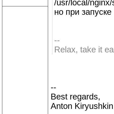
/usr/local/nginx/
но при запуске 
--
Relax, take it e
--
Best regards,
Anton Kiryushkin