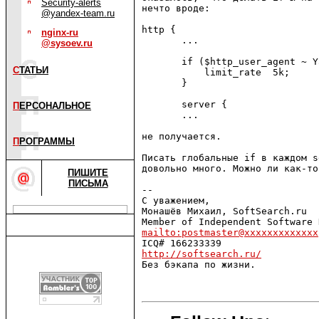
Security-alerts
нечто вроде:

@yandex-team.ru
http {

nginx-ru
       ...

@sysoev.ru
       if ($http_user_agent ~ Y
С
ТАТЬИ
           limit_rate  5k;

       }

       server {

П
ЕРСОНАЛЬНОЕ
       ...

не получается.

П
РОГРАММЫ
Писать глобальные if в каждом s
довольно много. Можно ли как-то
ПИШИТЕ
ПИСЬМА
-- 

С уважением,

Монашёв Михаил, SoftSearch.ru

mailto:postmaster@xxxxxxxxxxxxx
http://softsearch.ru/

Без бэкапа по жизни.
