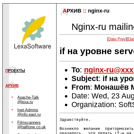
А
РХИВ
::
nginx-ru
Nginx-ru mailin
[
Date Prev
][
Dat
if на уровне serv
To
:
nginx-ru@xxx
П
РОЕКТЫ
Subject
:
if на ур
From
:
Монашёв 
АРХИВ
Date: Wed, 23 Au
Apache-Talk
@lexa.ru
Organization: Soft
Inet-Admins
@info.east.ru
Здравствуйте.

Filmscanners
@halftone.co.uk
Возникло  желание  притормозить
оказалось,  что делать if-ы на 