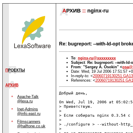
А
РХИВ
::
nginx-ru
Re: bugreport: --with-ld-opt bro
To
:
nginx-ru@xxxxxxxxx
Subject
:
Re: bugreport: --with-ld
From
:
"Sergey A. Osokin" <
osa@
П
РОЕКТЫ
Date: Wed, 19 Jul 2006 17:51:57 +
In-reply-to: <
20060719130251.GA1
References: <
20060719130251.GA
АРХИВ
Добрый день,

Apache-Talk
@lexa.ru
On Wed, Jul 19, 2006 at 05:02:5
> Приветствую.

Inet-Admins
> 

@info.east.ru
> Если собирать nginx 0.3.54 с 
> 

Filmscanners
> ./configure > --without-http_
@halftone.co.uk
> 
