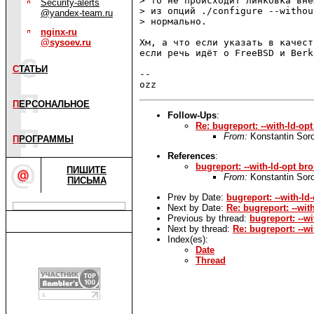
> то не происходит линковка вне
Security-alerts
> из опций ./configure --withou
@yandex-team.ru
> нормально.

nginx-ru
@sysoev.ru
Хм, а что если указать в качест
если речь идёт о FreeBSD и Berk
С
ТАТЬИ
--

П
ЕРСОНАЛЬНОЕ
Follow-Ups
:
Re: bugreport: --with-ld-o
From:
Konstantin Soro
П
РОГРАММЫ
References
:
bugreport: --with-ld-opt b
ПИШИТЕ
From:
Konstantin Soro
ПИСЬМА
Prev by Date:
bugreport: --with-l
Next by Date:
Re: bugreport: --wi
Previous by thread:
bugreport: --w
Next by thread:
Re: bugreport: --w
Index(es):
Date
Thread