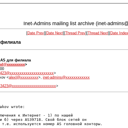
Inet-Admins mailing list archive (inet-admins@
[
Date Prev
][
Date Next
][
Thread Prev
][
Thread Next
][
Date Inde
я филиала
р AS для филиала
exl@xxxxxxxxx
>
300
3423@xxxxxxxxxxxxxxxxxxxxxx
>
ikov <
alexl@xxxxxxxxx
>,
inet-admins@xxxxxxxxxxxx
23423@xxxxxxxxxxxxxxxxxxxxxx
>
akov wrote:

лючения к Интернет - 1) по нашей

и б) через AS39718. Свой блок сетей он

 т.е. используется номер AS головной конторы.
