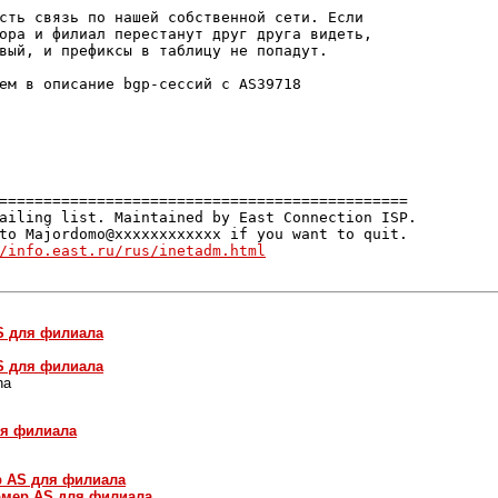
сть связь по нашей собственной сети. Если

ора и филиал перестанут друг друга видеть,

вый, и префиксы в таблицу не попадут.

ем в описание bgp-сессий с AS39718

==============================================

ailing list. Maintained by East Connection ISP.

to Majordomo@xxxxxxxxxxxx if you want to quit.

/info.east.ru/rus/inetadm.html
AS для филиала
AS для филиала
ha
ля филиала
ер AS для филиала
Номер AS для филиала