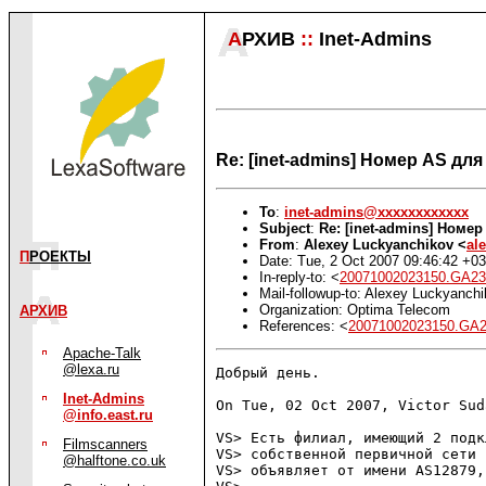
А
РХИВ
::
Inet-Admins
Re: [inet-admins] Номер AS дл
To
:
inet-admins@xxxxxxxxxxxx
Subject
:
Re: [inet-admins] Номе
From
:
Alexey Luckyanchikov <
al
П
РОЕКТЫ
Date: Tue, 2 Oct 2007 09:46:42 +0
In-reply-to: <
20071002023150.GA2
Mail-followup-to: Alexey Luckyanch
Organization: Optima Telecom
АРХИВ
References: <
20071002023150.GA
Apache-Talk
@lexa.ru
Добрый день.

Inet-Admins
On Tue, 02 Oct 2007, Victor Sud
@info.east.ru
VS> Есть филиал, имеющий 2 подк
Filmscanners
VS> собственной первичной сети 
@halftone.co.uk
VS> объявляет от имени AS12879,