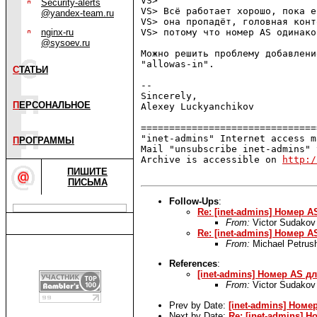
VS> 

Security-alerts
VS> Всё работает хорошо, пока е
@yandex-team.ru
VS> она пропадёт, головная конт
nginx-ru
VS> потому что номер AS одинако
@sysoev.ru
Можно решить проблему добавлени
"allowas-in".

С
ТАТЬИ
-- 

Sincerely,

П
ЕРСОНАЛЬНОЕ
Alexey Luckyanchikov

===============================
"inet-admins" Internet access m
П
РОГРАММЫ
Mail "unsubscribe inet-admins" 
Archive is accessible on 
http:/
ПИШИТЕ
ПИСЬМА
Follow-Ups
:
Re: [inet-admins] Номер 
From:
Victor Sudakov
Re: [inet-admins] Номер 
From:
Michael Petrus
References
:
[inet-admins] Номер AS д
From:
Victor Sudakov
Prev by Date:
[inet-admins] Ном
Next by Date:
Re: [inet-admins] 