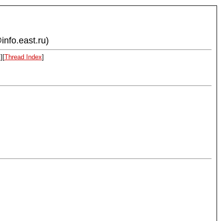
info.east.ru)
x
][
Thread Index
]