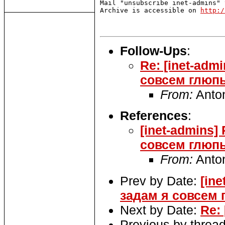
Mail "unsubscribe inet-admins" 
Archive is accessible on 
http:/
Follow-Ups
:
Re: [inet-adm
совсем глюп
From:
Anto
References
:
[inet-admins]
совсем глюп
From:
Anto
Prev by Date:
[in
задам я совсем 
Next by Date:
Re:
Previous by threa