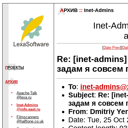
А
РХИВ
::
Inet-Admins
Inet-Admi
a
[
Date Prev
][
Dat
Re: [inet-admins
задам я совсем 
П
РОЕКТЫ
АРХИВ
To
:
inet-admins@
Subject
:
Re: [ine
Apache-Talk
@lexa.ru
задам я совсем 
Inet-Admins
@info.east.ru
From
:
Dmitriy Ye
Filmscanners
Date: Tue, 25 Oct
@halftone.co.uk
Content-length: 9