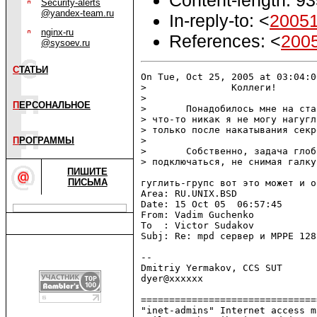
Security-alerts
@yandex-team.ru
In-reply-to: <
20051
nginx-ru
References: <
200
@sysoev.ru
С
ТАТЬИ
On Tue, Oct 25, 2005 at 03:04:0
>               Коллеги! 

> 

П
ЕРСОНАЛЬНОЕ
>       Понадобилось мне на ста
> что-то никак я не могу нагугл
> только после накатывания секр
П
РОГРАММЫ
> 

>       Собственно, задача глоб
> подключаться, не снимая галку
ПИШИТЕ
ПИСЬМА
гуглить-групс вот это может и он
Area: RU.UNIX.BSD

Date: 15 Oct 05  06:57:45

From: Vadim Guchenko

To  : Victor Sudakov

Subj: Re: mpd сервер и MPPE 128 
-- 

Dmitriy Yermakov, CCS SUT

dyer@xxxxxx

===============================
"inet-admins" Internet access m