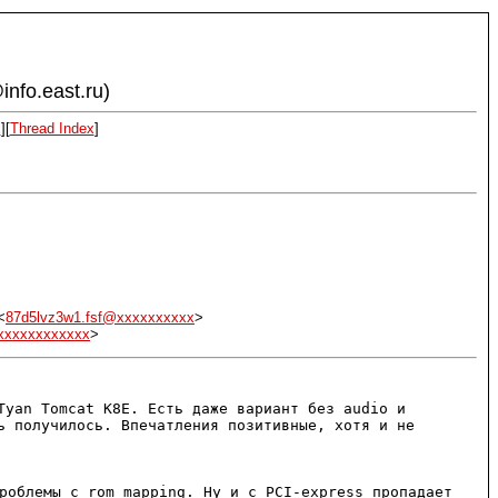
info.east.ru)
x
][
Thread Index
]
<
87d5lvz3w1.fsf@xxxxxxxxxx
>
xxxxxxxxxxxx
>
Tyan Tomcat K8E. Есть даже вариант без audio и
ть получилось.
Впечатления позитивные, хотя и не
роблемы с rom mapping. Ну и с PCI-express пропадает