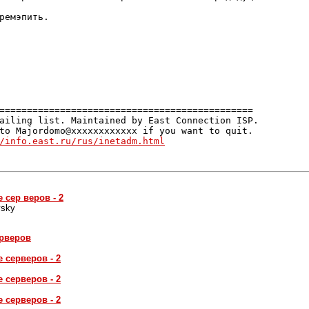
ремэпить.

==============================================

ailing list. Maintained by East Connection ISP.

to Majordomo@xxxxxxxxxxxx if you want to quit.

/info.east.ru/rus/inetadm.html
е сер веров - 2
vsky
ерверов
е серверов - 2
е серверов - 2
е серверов - 2