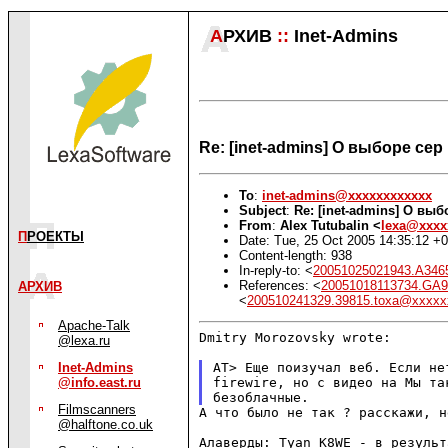
А
РХИВ
::
Inet-Admins
Re: [inet-admins] О выборе сер 
To
:
inet-admins@xxxxxxxxxxxx
Subject
:
Re: [inet-admins] О выб
From
:
Alex Tutubalin <
lexa@xxxx
П
РОЕКТЫ
Date: Tue, 25 Oct 2005 14:35:12 +
Content-length: 938
In-reply-to: <
20051025021943.A34
References: <
20051018113734.GA
АРХИВ
<
200510241329.39815.toxa@xxxxx
Apache-Talk
Dmitry Morozovsky wrote:

@lexa.ru
AT> Еще поизучал веб. Если не
Inet-Admins
firewire, но с видео на
Мы та
@info.east.ru
безоблачные.
Filmscanners
А что было не так ? расскажи, н
@halftone.co.uk
Алаверды: Tyan K8WE - в резуль