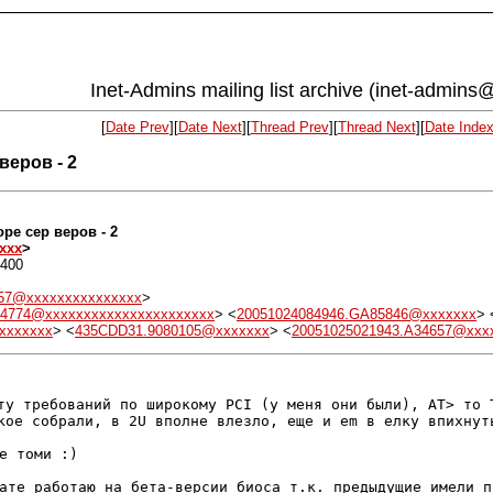
Inet-Admins mailing list archive (inet-admins@
[
Date Prev
][
Date Next
][
Thread Prev
][
Thread Next
][
Date Inde
веров - 2
оре сер веров - 2
xxx
>
0400
657@xxxxxxxxxxxxxxx
>
94774@xxxxxxxxxxxxxxxxxxxxxx
> <
20051024084946.GA85846@xxxxxxx
> 
xxxxxxx
> <
435CDD31.9080105@xxxxxxx
> <
20051025021943.A34657@xxx
ту требований по широкому PCI (у меня они были),
AT> то 
кое собрали, в 2U вполне влезло, еще и em в елку впихну
е томи :)

тате работаю на бета-версии биоса т.к.
предыдущие имели
п