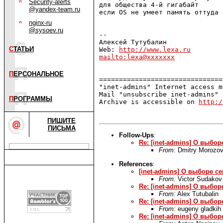
Security-alerts
для общества 4-й
гигабайт
@yandex-team.ru
если OS не умеет память оттуда 
nginx-ru
@sysoev.ru
--

Алексей Тутубалин

С
ТАТЬИ
Web: 
http://www.lexa.ru
mailto:lexa@xxxxxxx
П
ЕРСОНАЛЬНОЕ
===============================
"inet-admins" Internet access m
Mail "unsubscribe inet-admins" 
П
РОГРАММЫ
Archive is accessible on 
http:/
ПИШИТЕ
ПИСЬМА
Follow-Ups
:
Re: [inet-admins] О выбор
From:
Dmitry Morozo
References
:
[inet-admins] О выборе с
From:
Victor Sudakov
Re: [inet-admins] О выбор
From:
Alex Tutubalin
Re: [inet-admins] О выбор
From:
eugeny gladkih
Re: [inet-admins] О выбор