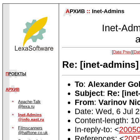
А
РХИВ
::
Inet-Admins
Inet-Admi
a
[
Date Prev
][
Dat
Re: [inet-admins
П
РОЕКТЫ
To
:
Alexander Go
АРХИВ
Subject
:
Re: [ine
From
:
Varinov Ni
Apache-Talk
@lexa.ru
Date: Wed, 6 Jul 
Inet-Admins
Content-length: 1
@info.east.ru
In-reply-to: <
2005
Filmscanners
@halftone.co.uk
References: <
200