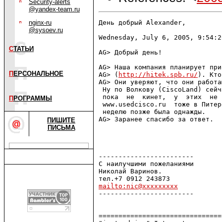
Security-alerts
@yandex-team.ru
nginx-ru
День добрый Alexander,

@sysoev.ru
Wednesday, July 6, 2005, 9:54:2
С
ТАТЬИ
AG> Добрый день!

AG> Наша компания планирует при
П
ЕРСОНАЛЬНОЕ
AG> (
http://hitek.spb.ru/
). Кто
AG> Они уверяют, что они работа
 Ну по Волкову (CiscoLand) сейч
 пока  не  кинет,  у  этих  не 
П
РОГРАММЫ
 www.usedcisco.ru  тоже в Питер
 неделю позже была однажды.

AG> Заранее спасибо за ответ.

ПИШИТЕ
ПИСЬМА
------------------------ 

С наилучшими пожеланиями

Николай Варинов.

mailto:nic@xxxxxxxxx

------------------------

===============================