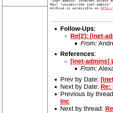
"inet-admins" Internet access m
Mail "unsubscribe inet-admins" 
Archive is accessible on 
http:/
Follow-Ups
:
Re[2]: [inet-
From:
Andr
References
:
[inet-admins]
From:
Alex
Prev by Date:
[in
Next by Date:
Re: 
Previous by threa
Inc
Next by thread:
Re