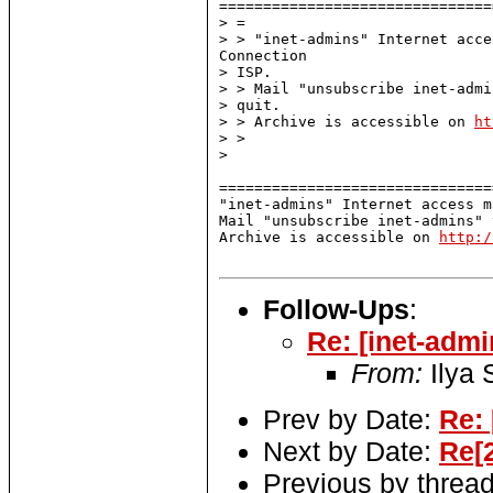
===============================
> =

> > "inet-admins" Internet acce
Connection

> ISP.

> > Mail "unsubscribe inet-admi
> quit.

> > Archive is accessible on 
ht
> >

>

===============================
"inet-admins" Internet access m
Mail "unsubscribe inet-admins" 
Archive is accessible on 
http:/
Follow-Ups
:
Re: [inet-adm
From:
Ilya
Prev by Date:
Re:
Next by Date:
Re[
Previous by threa