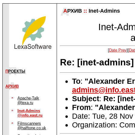
А
РХИВ
::
Inet-Admins
Inet-Admi
a
[
Date Prev
][
Dat
Re: [inet-admins
П
РОЕКТЫ
To
:
"Alexander E
АРХИВ
admins@info.east
Subject
:
Re: [ine
Apache-Talk
@lexa.ru
From
:
"Alexander
Inet-Admins
Date: Tue, 28 Nov
@info.east.ru
Organization: Co
Filmscanners
@halftone.co.uk