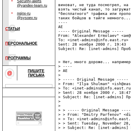
Security-alerts
виноват, не туда посмотрел, на 
@yandex-team.ru
взять чистый канал, то загружат
nginx-ru
"бесплатного" трафика или пропо
@sysoev.ru
таких бойцов в тайге немного...
----

AE

С
ТАТЬИ
----- Original Message -----

From: "Alexander Ermolaev" <ae@
To: <inet-admins@info.east.ru>

П
ЕРСОНАЛЬНОЕ
Sent: 28 ноября 2000 г. 19:43

Subject: Re: [inet-admins] Проб
П
РОГРАММЫ
> Нет, много дороже... например
> ----

> AE

ПИШИТЕ
>

ПИСЬМА
> ----- Original Message -----

> From: "Ilya Shulman" <ish@eas
> To: <inet-admins@info.east.ru>
> Sent: 28 ноября 2000 г. 18:47

> Subject: Re: [inet-admins] Пр
>

>

> > ----- Original Message -----
> > From: "Dmitry Parfenov" <di
> > To: <inet-admins@info.east.r
> > Sent: Tuesday, November 28,
> > Subject: Re: [inet-admins] 