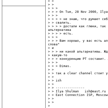
> >

> >

> > >

> > > On Tue, 28 Nov 2000, Ilya
> > >

> > > > не знаю, что думает себ
> > свалить.

> > > > достали как глюки, так 
альтернатива

> > > > есть.

> > >

> > > Вам хорошо, у вас есть ал
слова"

> и

> > > ни какой альтарнативы. Жд
> какую-то

> > > конкуренцию РТ составит. 
> > >

> > > Dimas.

> >

> > так а clear channel стоит у
> >

> > ish

> >

> > ---------------

> > Ilya Shulman   ish@east.ru 
> > East Connection ISP, Moscow
> >

> >

>
