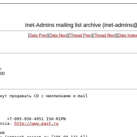
Inet-Admins mailing list archive (inet-admins@
[
Date Prev
][
Date Next
][
Thread Prev
][
Thread Next
][
Date Inde
>
300
нут продавать CD с миллионами e-mail

   +7-095-956-4951 ISH-RIPN

ssia. 
http://www.east.ru
m
