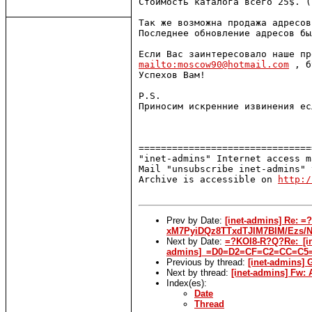
Стоимость каталога всего 25$. (
Так же возможна продажа адресов
Последнее обновление адресов бы
mailto:moscow90@hotmail.com
 , б
Успехов Вам!

P.S.

Приносим искренние извинения ес
===============================
"inet-admins" Internet access m
Mail "unsubscribe inet-admins" 
Archive is accessible on 
http:/
Prev by Date:
[inet-admins] Re
xM7PyiDQz8TTxdTJIM7BIM/Ezs
Next by Date:
=?KOI8-R?Q?Re:_[in
admins]_=D0=D2=CF=C2=CC=C
Previous by thread:
[inet-admins]
Next by thread:
[inet-admins] Fw: 
Index(es):
Date
Thread