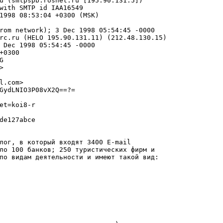
u (smtpspb.rosnet.ru [195.90.131.5])

with SMTP id IAA16549

1998 08:53:04 +0300 (MSK)

rom network); 3 Dec 1998 05:54:45 -0000

rc.ru (HELO 195.90.131.11) (212.48.130.15)

 Dec 1998 05:54:45 -0000

+0300





l.com>

GydLNIO3P08vX2Q==?=

et=koi8-r

de127abce

лог, в который входят 3400 E-mail

ло 100 банков; 250 туристических фирм и

по видам деятельности и имеют такой вид:
