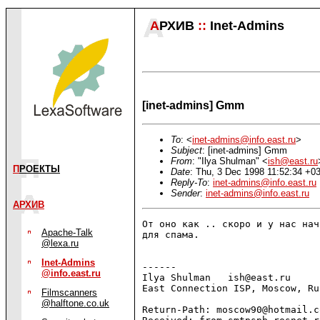
А
РХИВ
::
Inet-Admins
[inet-admins] Gmm
To
: <
inet-admins@info.east.ru
>
Subject
: [inet-admins] Gmm
From
: "Ilya Shulman" <
ish@east.ru
П
РОЕКТЫ
Date
: Thu, 3 Dec 1998 11:52:34 +0
Reply-To
:
inet-admins@info.east.ru
Sender
:
inet-admins@info.east.ru
АРХИВ
От оно как .. скоро и у нас нач
Apache-Talk
для спама.

@lexa.ru
Inet-Admins
------

@info.east.ru
Ilya Shulman   ish@east.ru     
East Connection ISP, Moscow, Ru
Filmscanners
@halftone.co.uk
Return-Path: moscow90@hotmail.co