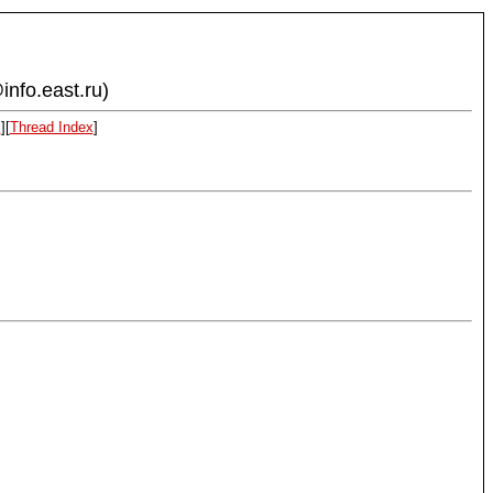
info.east.ru)
x
][
Thread Index
]