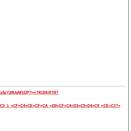
DCz8zY28UgMSDP?==?KOI8-R?B?
C5_1_=CF=C4=CE=CF=CA_=D0=CF=C4=D3=C5=D4=C9_=CE=C1?=