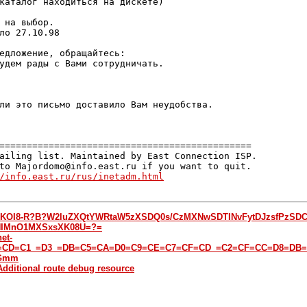
каталог находиться на дискете)

 на выбор.

ло 27.10.98

удем рады с Вами сотрудничать.

ли это письмо доставило Вам неудобства.

==============================================

ailing list. Maintained by East Connection ISP.

to Majordomo@info.east.ru if you want to quit.

/info.east.ru/rus/inetadm.html
: =?KOI8-R?B?W2luZXQtYWRtaW5zXSDQ0s/CzMXNwSDTINvFytDJzsfPzS
/NIMnO1MXSxsXK08U=?=
et-
5=CD=C1_=D3_=DB=C5=CA=D0=C9=CE=C7=CF=CD_=C2=CF=CC=D8=DB=
 Gmm
Additional route debug resource