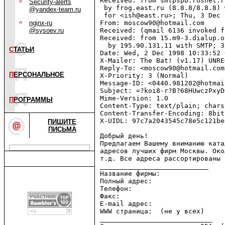
Received: from smtpspb.rosnet.r
Security-alerts
 by frog.east.ru (8.8.8/8.8.8) 
@yandex-team.ru
 for <ish@east.ru>; Thu, 3 Dec 
nginx-ru
From: moscow90@hotmail.com

@sysoev.ru
Received: (qmail 6136 invoked f
Received: from 15.m9-3.dialup.o
  by 195.90.131.11 with SMTP; 3
С
ТАТЬИ
Date: Wed, 2 Dec 1998 10:33:52 
X-Mailer: The Bat! (v1.17) UNREG
Reply-To: <moscow90@hotmail.com>
П
ЕРСОНАЛЬНОЕ
X-Priority: 3 (Normal)

Message-ID: <0440.981202@hotmai
Subject: =?koi8-r?B?68HUwczPxyD
Mime-Version: 1.0

П
РОГРАММЫ
Content-Type: text/plain; chars
Content-Transfer-Encoding: 8bit

X-UIDL: 97c7a2043545c78e5c121be
ПИШИТЕ
ПИСЬМА
Добрый день!

Предлагаем Вашему вниманию ката
адресов лучших фирм Москвы. Око
т.д. Все адреса рассортированы 
___________________________

Название фирмы:

Полный адрес:

Телефон:

Факс:

E-mail адрес:

WWW страница:  (не у всех)

____________________________
