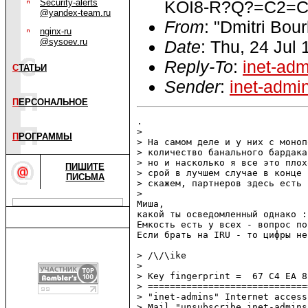
KOI8-R?Q?=C2=
Security-alerts
@yandex-team.ru
From
: "Dmitri Bou
nginx-ru
@sysoev.ru
Date
: Thu, 24 Jul
Reply-To
:
inet-ad
С
ТАТЬИ
Sender
:
inet-admi
П
ЕРСОНАЛЬНОЕ
.

> 

П
РОГРАММЫ
> На самом деле и у них с моноп
> количество банального бардака
> но и насколько я все это плох
ПИШИТЕ
> срой в лучшем случае в конце 
ПИСЬМА
> скажем, партнеров здесь есть 
> 

Миша,

какой ты осведомленный однако :-
Емкость есть у всех - вопрос по
Если брать на IRU - то цифры не
> /\/\ike    

> 

> Key fingerprint =  67 C4 EA 8
> =============================
> "inet-admins" Internet access
> Mail "unsubscribe inet-admins