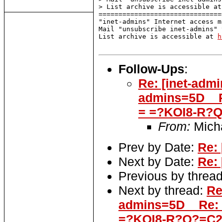
> List archive is accessible at
===============================
"inet-admins" Internet access m
Mail "unsubscribe inet-admins" 
List archive is accessible at 
h
Follow-Ups
:
Re: [inet-adm
admins=5D__
= =?KOI8-R?
From:
Mich
Prev by Date:
Re:
Next by Date:
Re:
Previous by threa
Next by thread:
Re
admins=5D__Re:
=?KOI8-R?Q?=C