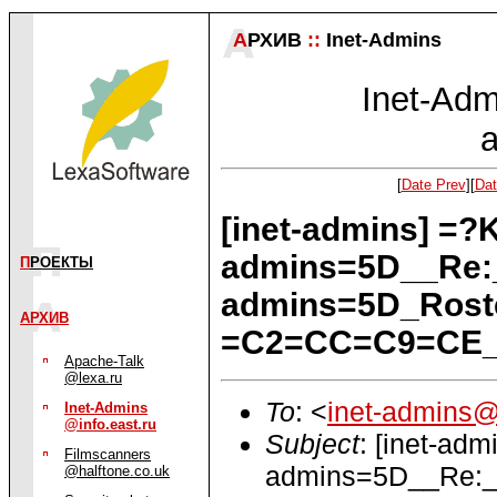
А
РХИВ
::
Inet-Admins
Inet-Admi
a
[
Date Prev
][
Dat
[inet-admins] =
admins=5D__Re:
П
РОЕКТЫ
admins=5D_Rost
АРХИВ
=C2=CC=C9=CE
Apache-Talk
@lexa.ru
To
: <
inet-admins@
Inet-Admins
@info.east.ru
Subject
: [inet-ad
Filmscanners
admins=5D__Re:_
@halftone.co.uk