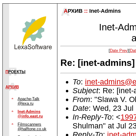
А
РХИВ
::
Inet-Admins
Inet-Admi
a
[
Date Prev
][
Dat
Re: [inet-admins
П
РОЕКТЫ
To
:
inet-admins@e
АРХИВ
Subject
: Re: [ine
From
: "Slawa V. 
Apache-Talk
@lexa.ru
Date
: Wed, 23 Ju
Inet-Admins
In-Reply-To
: <
199
@info.east.ru
Shulman" at Jul 2
Filmscanners
@halftone.co.uk
Reply-To
:
inet-ad