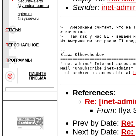
Security-alerts
Sender
:
inet-admi
@yandex-team.ru
nginx-ru
@sysoev.ru
>   Американы считают, что на T
С
ТАТЬИ
> качества.

>   Так как у нас E1 - вешаем н
Из Америки им все рвани T1 прид
П
ЕРСОНАЛЬНОЕ
-- 

Slawa Olhovchenkov

===============================
П
РОГРАММЫ
"inet-admins" Internet access m
Mail "unsubscribe inet-admins" 
List archive is accessible at 
h
ПИШИТЕ
ПИСЬМА
References
:
Re: [inet-adm
From:
Ilya
Prev by Date:
Re:
Next by Date:
Re: