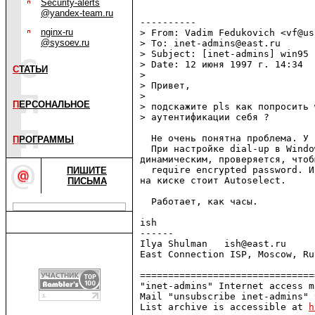
Security-alerts
@yandex-team.ru
----------

nginx-ru
> From: Vadim Fedukovich <vf@us
@sysoev.ru
> To: inet-admins@east.ru

> Subject: [inet-admins] win95 
> Date: 12 июня 1997 г. 14:34

С
ТАТЬИ
> 

> Привет,

> 

П
ЕРСОНАЛЬНОЕ
> подскажите pls как попросить 
> аутентификации себя ?

  Не очень понятна проблема. У 
П
РОГРАММЫ
  При настройке dial-up в Windo
динамическим, проверяется, чтоб
  require encrypted password. И
ПИШИТЕ
на киске стоит Autoselect.

ПИСЬМА
  Работает, как часы.

ish

------

Ilya Shulman   ish@east.ru     
East Connection ISP, Moscow, Ru
===============================
"inet-admins" Internet access m
Mail "unsubscribe inet-admins" 
List archive is accessible at 
h