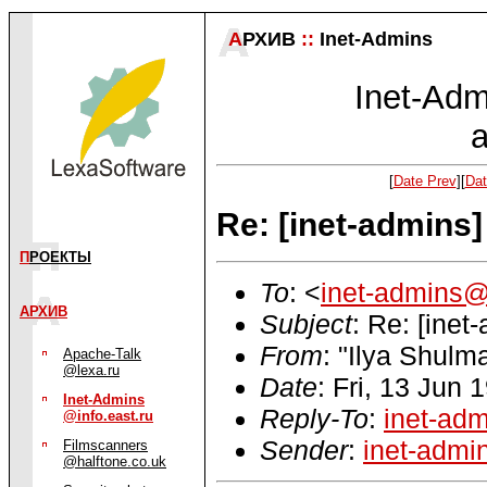
А
РХИВ
::
Inet-Admins
Inet-Admi
a
[
Date Prev
][
Dat
Re: [inet-admins
П
РОЕКТЫ
To
: <
inet-admins@
АРХИВ
Subject
: Re: [ine
From
: "Ilya Shulm
Apache-Talk
@lexa.ru
Date
: Fri, 13 Jun
Inet-Admins
Reply-To
:
inet-ad
@info.east.ru
Sender
:
inet-admi
Filmscanners
@halftone.co.uk