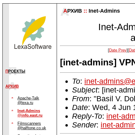
А
РХИВ
::
Inet-Admins
Inet-Admi
a
[
Date Prev
][
Dat
[inet-admins] VP
П
РОЕКТЫ
To
:
inet-admins@e
АРХИВ
Subject
: [inet-ad
From
: "Basil V. D
Apache-Talk
@lexa.ru
Date
: Wed, 4 Jun
Inet-Admins
Reply-To
:
inet-ad
@info.east.ru
Sender
:
inet-admi
Filmscanners
@halftone.co.uk