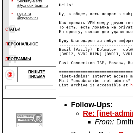
Security-alerts
Hello!

@yandex-team.ru
nginx-ru
Ну, в общем, весь вопрос в subj.
@sysoev.ru
Как сделать VPN между двумя точ
То есть, есть локалка на privat
С
ТАТЬИ
Интернету, связав две удаленные
Буду благодарен за любую информ
П
ЕРСОНАЛЬНОЕ
-------------------------------
Basil (Vasily)  Dolmatov   dol@
[BVD12, VVD2-RIPN] [BVD11, VVD1
П
РОГРАММЫ
East Connection ISP, Moscow, Ru
===============================
ПИШИТЕ
"inet-admins" Internet access m
ПИСЬМА
Mail "unsubscribe inet-admins" 
List archive is accessible at 
h
Follow-Ups
:
Re: [inet-adm
From:
Dmitr