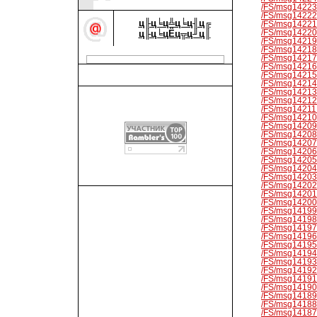
/FS/msg14223.
/FS/msg14222.
ц╟ц╘ц╩ц╘ц╢ц╔
/FS/msg14221.
/FS/msg14220.
ц╟ц╘цЁц╦ц╜ц║
/FS/msg14219.
/FS/msg14218.
/FS/msg14217.
/FS/msg14216.
/FS/msg14215.
/FS/msg14214.
/FS/msg14213.
/FS/msg14212.
/FS/msg14211.
/FS/msg14210.
/FS/msg14209.
/FS/msg14208.
/FS/msg14207.
/FS/msg14206.
/FS/msg14205.
/FS/msg14204.
/FS/msg14203.
/FS/msg14202.
/FS/msg14201.
/FS/msg14200.
/FS/msg14199.
/FS/msg14198.
/FS/msg14197.
/FS/msg14196.
/FS/msg14195.
/FS/msg14194.
/FS/msg14193.
/FS/msg14192.
/FS/msg14191.
/FS/msg14190.
/FS/msg14189.
/FS/msg14188.
/FS/msg14187.