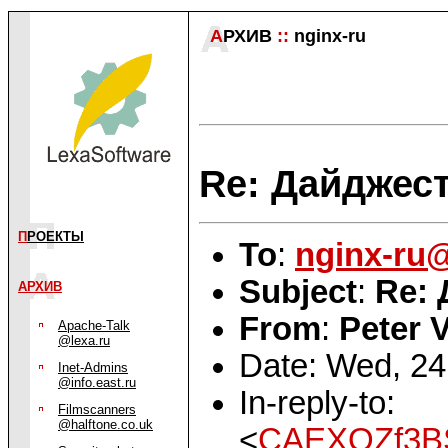
А
РХИВ
::
nginx-ru
Re: Дайджест
П
РОЕКТЫ
To
:
nginx-ru
Subject
:
Re: 
АРХИВ
From
:
Peter 
Apache-Talk
@lexa.ru
Date: Wed, 24
Inet-Admins
@info.east.ru
In-reply-to:
Filmscanners
@halftone.co.uk
<
CAEXQZf3B