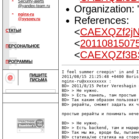
Security-alerts
Organization: '
@yandex-team.ru
nginx-ru
References:
@sysoev.ru
<
CAEXQZf2j
С
ТАТЬИ
<
2011081507
П
ЕРСОНАЛЬНОЕ
<
CAEXQZf3B
П
РОГРАММЫ
I feel summer creepin' in and I
ПИШИТЕ
2011/08/15 21:25:48 +0400 Boris
ПИСЬМА
nginx-ru@xxxxxxxxx :

BD> 2011/8/15 Peter Vereshagin 
BD> > Не нужно.

BD> > Есть панель, там простые 
BD> Так каким образом пользоват
BD> рерайты, сможет задать их ч
простые рерайты и понимать нечег
BD> > Не нужно.

BD> > Есть backend, там и маршр
BD> Так мы же, вроде бы, пытаем
BD> статика/не статика на сторо