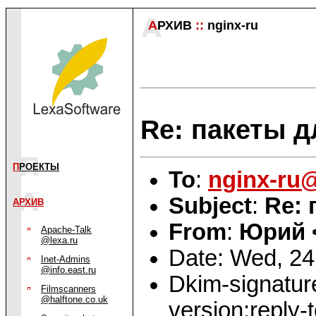
А
РХИВ
::
nginx-ru
Re: пакеты дл
П
РОЕКТЫ
To
:
nginx-ru
Subject
:
Re: 
АРХИВ
From
:
Юрий 
Apache-Talk
@lexa.ru
Date: Wed, 24
Inet-Admins
@info.east.ru
Dkim-signatur
Filmscanners
@halftone.co.uk
version:reply-