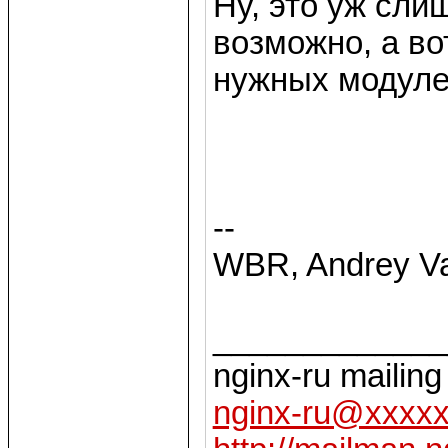
Ну, это уж сли
возможно, а во
нужных модуле
--
WBR, Andrey Va
_____________
nginx-ru mailing 
nginx-ru@xxxx