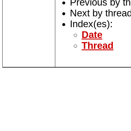
Previous by t
Next by threa
Index(es):
Date
Thread