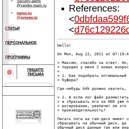
Security-alerts
References:
@yandex-team.ru
nginx-ru
<
0dbfdaa599f
@sysoev.ru
<
d76c129226d
С
ТАТЬИ
П
ЕРСОНАЛЬНОЕ
Hello!

On Mon, Aug 22, 2011 at 07:19:4
П
РОГРАММЫ
> Максим, спасибо за ответ. Но,
> породил у меня 2 новых вопрос
ПИШИТЕ
> 

ПИСЬМА
> 1. Как подобрать оптимальный 
> буфера?

Где-нибудь 64k должно хватить, 
> 2. А если лог файл разместить
> и сбрасывать его на HDD уже пр
> ротировании, увеличит ли это

> производительность?

Писать логи на ram-диск имеет с
сбрасывать на обычный диск, да 
обычный диск данные так или ина