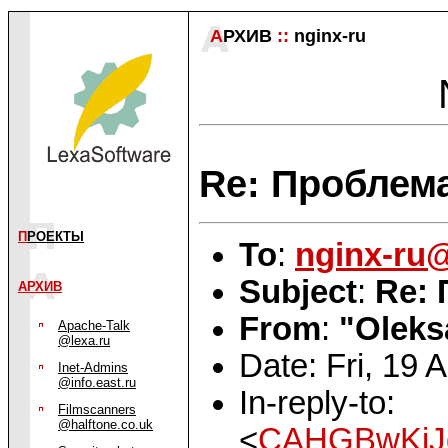
А
РХИВ
::
nginx-ru
Re: Проблем
П
РОЕКТЫ
To
:
nginx-ru
Subject
:
Re:
АРХИВ
From
:
"Oleks
Apache-Talk
@lexa.ru
Date: Fri, 19
Inet-Admins
@info.east.ru
In-reply-to:
Filmscanners
@halftone.co.uk
<
CAHGBwKiJ