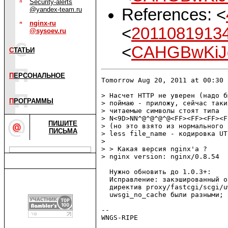
Security-alerts
References: <
@yandex-team.ru
nginx-ru
<
2011081913
@sysoev.ru
<
CAHGBwKiJ
С
ТАТЬИ
П
ЕРСОНАЛЬНОЕ
Tomorrow Aug 20, 2011 at 00:30 
> Насчет HTTP не уверен (надо б
П
РОГРАММЫ
> поймаю - приложу, сейчас таки
> читаемые символы стоят типа

> N<9D>NN^@^@^@^@<FF><FF><FF><F
ПИШИТЕ
> (но это взято из нормального 
ПИСЬМА
> less file_name - кодировка UTF
> 

> > Какая версия nginx'а ?

> nginx version: nginx/0.8.54

  Нужно обновить до 1.0.3+:

  Исправление: закэшированный о
  директив proxy/fastcgi/scgi/u
  uwsgi_no_cache были разными; 
-- 

WNGS-RIPE
