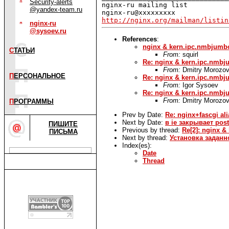
Security-alerts
nginx-ru mailing list

@yandex-team.ru
http://nginx.org/mailman/listin
nginx-ru
@sysoev.ru
References
:
nginx & kern.ipc.nmbjumb
С
ТАТЬИ
From:
squirl
Re: nginx & kern.ipc.nmb
From:
Dmitry Morozo
П
ЕРСОНАЛЬНОЕ
Re: nginx & kern.ipc.nmb
From:
Igor Sysoev
Re: nginx & kern.ipc.nmb
From:
Dmitry Morozo
П
РОГРАММЫ
Prev by Date:
Re: nginx+fascgi al
Next by Date:
в ie закрывает pos
ПИШИТЕ
Previous by thread:
Re[2]: nginx 
ПИСЬМА
Next by thread:
Установка заданно
Index(es):
Date
Thread