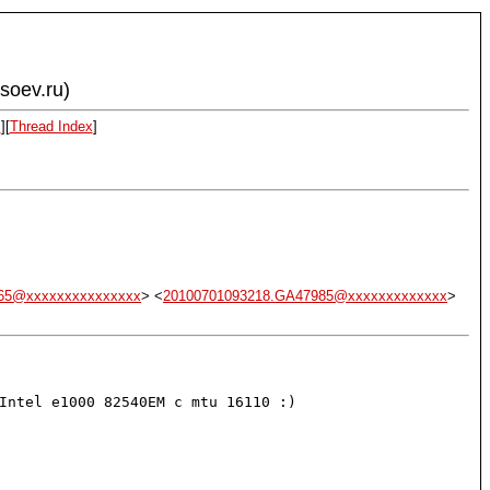
ysoev.ru)
x
][
Thread Index
]
9965@xxxxxxxxxxxxxxx
> <
20100701093218.GA47985@xxxxxxxxxxxxx
>
Intel e1000 82540EM с mtu 16110 :)