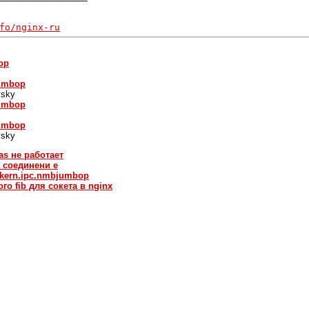
fo/nginx-ru
op
jumbop
vsky
jumbop
jumbop
vsky
ias не работает
t соединени е
& kern.ipc.nmbjumbop
го fib для сокета в nginx