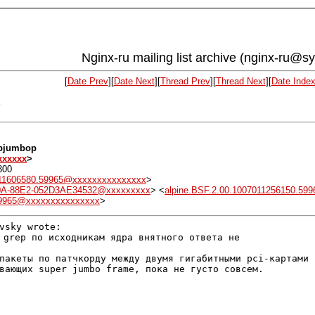
Nginx-ru mailing list archive (nginx-ru@s
[
Date Prev
][
Date Next
][
Thread Prev
][
Thread Next
][
Date Inde
p
mbjumbop
xxxxxx
>
300
011606580.59965@xxxxxxxxxxxxxxx
>
A-88E2-052D3AE34532@xxxxxxxxx
> <
alpine.BSF.2.00.1007011256150.5
.59965@xxxxxxxxxxxxxxx
>
 grep по исходникам ядра внятного ответа не

 пакеты по патчкорду между двумя гигабитными pci-картами
вающих super jumbo frame, пока не густо совсем.

________________
