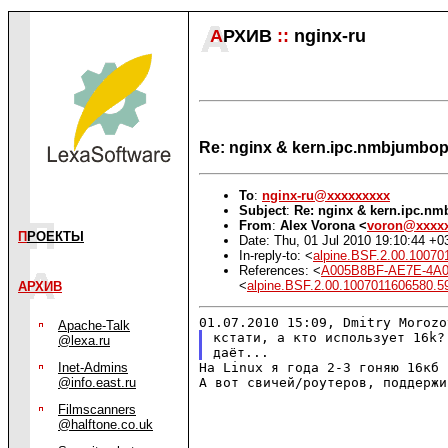
А
РХИВ
::
nginx-ru
Re: nginx & kern.ipc.nmbjumbo
To
:
nginx-ru@xxxxxxxxx
Subject
:
Re: nginx & kern.ipc.n
From
:
Alex Vorona <
voron@xxxx
П
РОЕКТЫ
Date: Thu, 01 Jul 2010 19:10:44 +0
In-reply-to: <
alpine.BSF.2.00.1007
References: <
A005B8BF-AE7E-4A0
<
alpine.BSF.2.00.1007011606580
АРХИВ
Apache-Talk
кстати, а кто использует 16k?
@lexa.ru
На Linux я года 2-3 гоняю 16кб
Inet-Admins
А вот свичей/роутеров, поддержи
@info.east.ru
Filmscanners
@halftone.co.uk
_______________________________