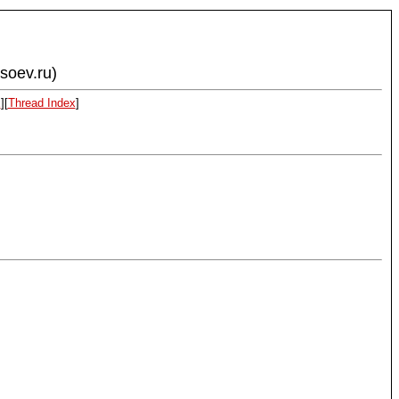
ysoev.ru)
x
][
Thread Index
]