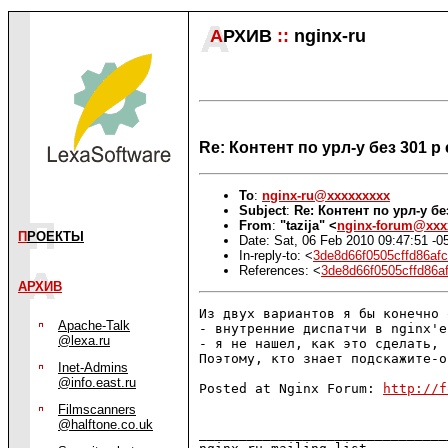
А
РХИВ
::
nginx-ru
Re: Контент по урл-у без 301 р
To
:
nginx-ru@xxxxxxxxx
Subject
:
Re: Контент по урл-у бе
From
:
"tazija" <
nginx-forum@xxx
П
РОЕКТЫ
Date: Sat, 06 Feb 2010 09:47:51 -0
In-reply-to: <
3de8d66f0505cffd86af
References: <
3de8d66f0505cffd86a
АРХИВ
Из двух вариантов я бы конечно 
Apache-Talk
- внутренние диспатчи в nginx'e
@lexa.ru
- я не нашел, как это сделать, 
Поэтому, кто знает подскажите-о
Inet-Admins
@info.east.ru
Posted at Nginx Forum: 
http://f
Filmscanners
@halftone.co.uk
_______________________________