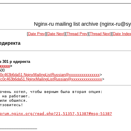
Nginx-ru mailing list archive (nginx-ru@s
[
Date Prev
][
Date Next
][
Thread Prev
][
Thread Next
][
Date Inde
 едиректа
з 301 р едиректа
xxxxx
>
500
c0c463b6da51.NginxMailingListRussian@xxxxxxxxxxxxxxx
>
fc0c463b6da51.NginxMailingListRussian@xxxxxxxxxxxxxxx
>
очень хотел, чтобы верным была вторая опция:

 на работают.

или обшипся.

тзовитесь!

orum.nginx.org/read.php?21,51357,51387#msg-51387
________________
