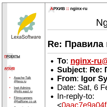
А
РХИВ
::
nginx-ru
Ng
Re: Правила 
П
РОЕКТЫ
To
:
nginx-ru
Subject
:
Re: 
АРХИВ
From
:
Igor S
Apache-Talk
@lexa.ru
Date: Sat, 6 
Inet-Admins
@info.east.ru
In-reply-to:
Filmscanners
@halftone.co.uk
<
0aac7e9a04f