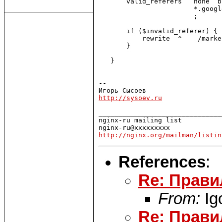
       valid_referers   none  b
                        *.googl
                        ;

       if ($invalid_referer) {

           rewrite  ^    /marke
       }

   }

-- 

http://sysoev.ru
_______________________________
nginx-ru mailing list

http://nginx.org/mailman/listin
References
:
Re: Правил
From:
Ig
Re: Правил