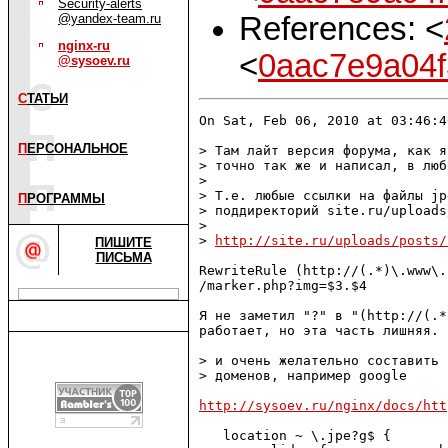
Security-alerts
References: <
@yandex-team.ru
nginx-ru
<
0aac7e9a04f
@sysoev.ru
С
ТАТЬИ
On Sat, Feb 06, 2010 at 03:46:4
П
ЕРСОНАЛЬНОЕ
> Там лайт версия форума, как я
> точно так же и написал, в люб
> 

> Т.е. любые ссылки на файлы jp
П
РОГРАММЫ
> поддиректорий site.ru/uploads
> 

> 
http://site.ru/uploads/posts/
ПИШИТЕ
ПИСЬМА
RewriteRule (http://(.*)\.www\.
/marker.php?img=$3.$4

Я не заметил "?" в "(http://(.*
работает, но эта часть лишняя.

> и очень желательно составить 
> доменов, например google

http://sysoev.ru/nginx/docs/htt
   location ~ \.jpe?g$ {
