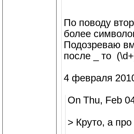
По поводу второ
более символо
Подозреваю вм
после _ то (\d+
4 февраля 2010
On Thu, Feb 04
> Круто, а пр