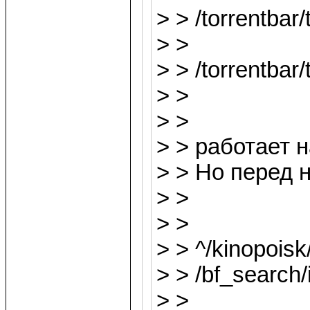
> > /torrentbar
> > rewrite 
> > /torrentbar
> >
> >
> > работает 
> > Но перед н
> >
> > rew
> > ^/kinopoisk
> > /bf_search
> > rewrite