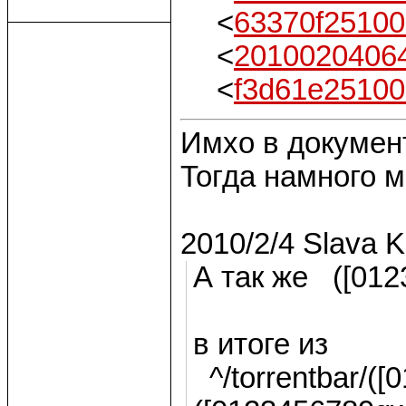
<
63370f2510
<
2010020406
<
f3d61e2510
Имхо в докумен
Тогда намного 
2010/2/4 Slava 
А так же ([01
в итоге из
^/torrentbar/([