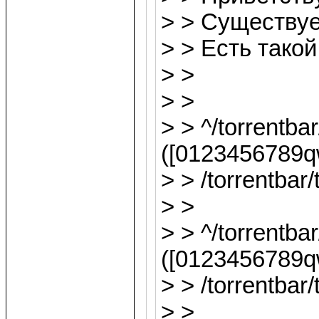
> > Существуе
> > Есть такой
> >
> > rew
> > ^/torrentba
([0123456789
> > /torrentbar
> > rew
> > ^/torrentba
([0123456789
> > /torrentbar
> > rewrite 