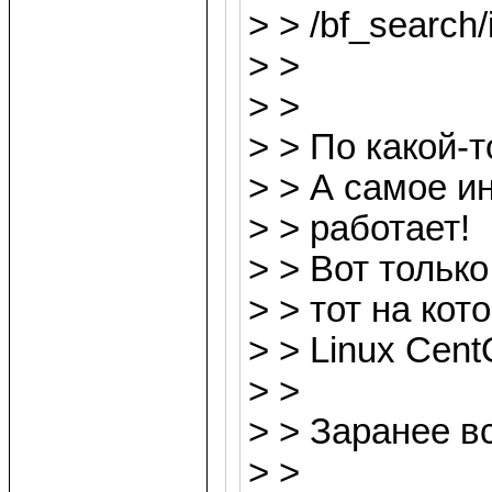
> > /bf_search
> >
> >
> > По какой-т
> > А самое и
> > работает!
> > Вот тольк
> > тот на ко
> > Linux Cent
> >
> > Заранее в
> >