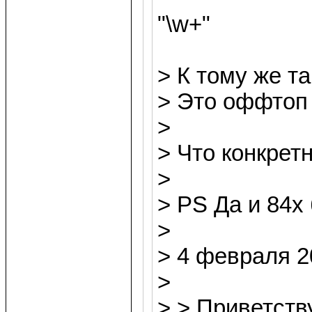
"\w+"
> К тому же т
> Это оффтоп 
>
> Что конкрет
>
> PS Да и 84х
>
> 4 февраля 20
>
> > Приветств