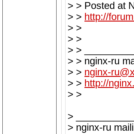
> > Posted at 
> >
http://for
> >
> >
> > ________
> > nginx-ru mai
> >
nginx-ru@
> >
http://nginx
> >
> __________
> nginx-ru maili