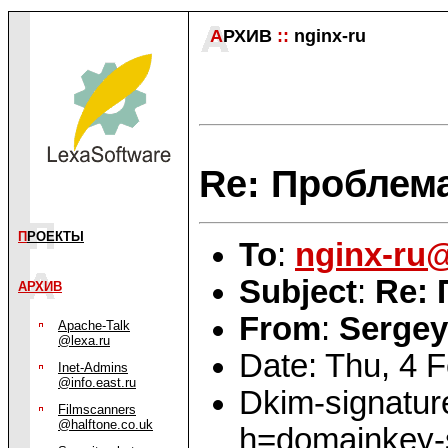
А
РХИВ
::
nginx-ru
Re: Проблем
П
РОЕКТЫ
To
:
nginx-ru
Subject
:
Re: 
АРХИВ
From
:
Sergey
Apache-Talk
@lexa.ru
Date: Thu, 4 
Inet-Admins
@info.east.ru
Dkim-signatur
Filmscanners
@halftone.co.uk
h=domainkey-s