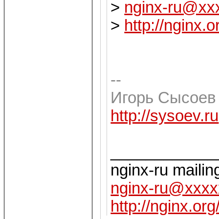
>
nginx-ru@xx
>
http://nginx.o
--
Игорь Сысоев
http://sysoev.ru
____________
nginx-ru mailing
nginx-ru@xxxx
http://nginx.org