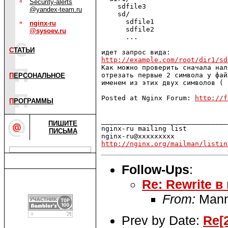
Security-alerts
    sdfile3

@yandex-team.ru
    sd/

      sdfile1

nginx-ru
      sdfile2

@sysoev.ru
      ...

С
ТАТЬИ
http://example.com/root/dir1/sd

Как можно проверить сначала на
отрезать первые 2 символа у фай
П
ЕРСОНАЛЬНОЕ
именем из этих двух символов ( 
Posted at Nginx Forum: 
http://f
П
РОГРАММЫ
_______________________________
ПИШИТЕ
nginx-ru mailing list

ПИСЬМА
http://nginx.org/mailman/listin
Follow-Ups
:
Re: Rewrite 
From:
Mann
Prev by Date:
Re[2