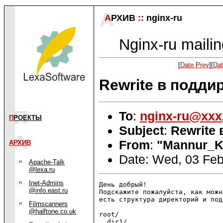
А
РХИВ
::
nginx-ru
Nginx-ru mailin
[
Date Prev
][
Dat
Rewrite в подди
To
:
nginx-ru@xxx
П
РОЕКТЫ
Subject
:
Rewrite
From
:
"Mannur_K
АРХИВ
Date: Wed, 03 Feb
Apache-Talk
@lexa.ru
Inet-Admins
День добрый!

@info.east.ru
Подскажите пожалуйста, как можн
есть структура директорий и под
Filmscanners
@halftone.co.uk
root/

  dir1/
