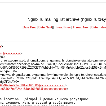
Nginx-ru mailing list archive (nginx-ru@s
[
Date Prev
][
Date Next
][
Thread Prev
][
Thread Next
][
Date Inde
x
>
em@xxxxxxxxx
>
300
 c=relaxed/relaxed; d=gmail.com; s=gamma; h=domainkey-signature:mime-vers
 :content-transfer-encoding; bh=mZrvSSxok1QCAoGrBK8tDKsuGUoxT3C7P5u1
p68Aj0dN5JCR3fGcZ2OCETYWh5cHfyTftm08IMpAb /phKZs/os8uE55KBnM
nxPypx/SM=
=nofws; d=gmail.com; s=gamma; h=mime-version:in-reply-to:references:date:m
davTnVoERYHbCY/tgNel1DnWzDj7FAy08Q3nGVJW 89Q2NBW3Ia/n6X/Nzzk
dgiZF2zAY0=
d6546a7mf22ac181a4161606@xxxxxxxxxxxxxx
>
ld6546a7mf22ac181a4161606@xxxxxxxxxxxxxx
>
а location ~ /drupal ( делая из него регулярное

положением, хоть и реврайты срабатывают,
