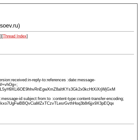
ysoev.ru)
x
][
Thread Index
]
ion:received:in-reply-to:references :date:message-
RW+vhOg=;
L5yH9XLi6OE9hhvRnEgwXmZ8aItKYs3Gk2x0kcHtXiXrjWjGxM
essage-id:subject:from:to :content-type:content-transfer-encoding;
xo7UgFwBBQvCiaMZxTCzvTLesrGvthHoq3b8r6jjx9X3pEQqx