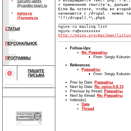
> возвращается текст php. Т.е.,
Security-alerts
> применение rewrite'а, дальше 
@yandex-team.ru
Если Вы хотите, чтобы во второй
nginx-ru
начинаются с /drupal - можно та
@sysoev.ru
^(?!/drupal).*\.php$

_______________________________
nginx-ru mailing list

С
ТАТЬИ
http://nginx.org/mailman/listin
П
ЕРСОНАЛЬНОЕ
Follow-Ups
:
Re: Реврайты
From:
Sergiy Kukunin
П
РОГРАММЫ
References
:
Реврайты
ПИШИТЕ
From:
Sergiy Kukunin
ПИСЬМА
Prev by Date:
Реврайты
Next by Date:
Re: nginx-0.8.33
Previous by thread:
Реврайты
Next by thread:
Re: Реврайты
Index(es):
Date
Thread