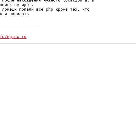
 после нахождения нужного location'а, и

поиск не идет.

 локешн попали все php кроме тех, что

к и написать

________________

fo/nginx-ru