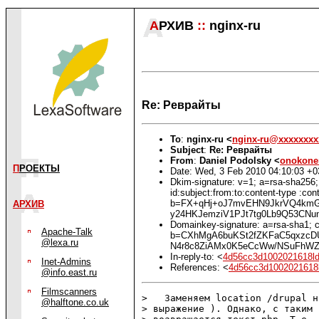
А
РХИВ
::
nginx-ru
Re: Реврайты
To
:
nginx-ru <
nginx-ru@xxxxxxxx
Subject
:
Re: Реврайты
From
:
Daniel Podolsky <
onokon
П
РОЕКТЫ
Date: Wed, 3 Feb 2010 04:10:03 +0
Dkim-signature: v=1; a=rsa-sha256;
id:subject:from:to:content-type
b=FX+qHj+oJ7mvEHN9JkrVQ4kmG
АРХИВ
y24HKJemziV1PJt7tg0Lb9Q53CNu
Domainkey-signature: a=rsa-sha1; c
Apache-Talk
b=CXhMgA6buKSt2fZKFaC5qxzcDU
@lexa.ru
N4r8c8ZiAMx0K5eCcWw/NSuFhWZ
In-reply-to: <
4d56cc3d1002021618l
Inet-Admins
References: <
4d56cc3d1002021618
@info.east.ru
Filmscanners
>   Заменяем location /drupal н
@halftone.co.uk
> выражение ). Однако, с таким 