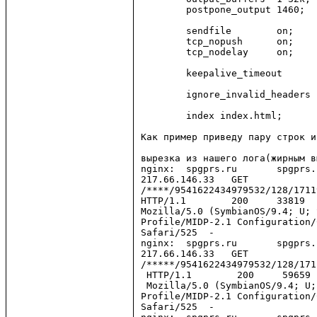
        postpone_output 1460;

        sendfile        on;

        tcp_nopush      on;

        tcp_nodelay     on;

        keepalive_timeout      
        ignore_invalid_headers 
        index index.html;

Как пример приведу пару строк и
вырезка из нашего лога(жирным в
nginx:  spgprs.ru       spgprs.
217.66.146.33   GET 

/****/9541622434979532/128/1711
HTTP/1.1        200     33819  
Mozilla/5.0 (SymbianOS/9.4; U; 
Profile/MIDP-2.1 Configuration/
Safari/525  -

nginx:  spgprs.ru       spgprs.
217.66.146.33   GET 

/*****/9541622434979532/128/171
 HTTP/1.1        200     59659 
 Mozilla/5.0 (SymbianOS/9.4; U;
Profile/MIDP-2.1 Configuration/
Safari/525  -
