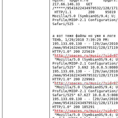
nginx:  spgprs.ru       spgprs.
217.66.146.33   GET 

/*****/9541622434979532/128/171
 HTTP/1.1        200     95019 
Mozilla/5.0 (SymbianOS/9.4; U; 
Profile/MIDP-2.1 Configuration/
Safari/525  -

а вот теже файлы но уже в логе 
TEHb, 1/29/2010 7:39:29 PM:

195.133.69.130 - - [29/Jan/2010
/mmm/9541622434979532/128/17119
HTTP/1.0" 200 225619 

"
http://spaces.ru/music/?sid=97
 "Mozilla/5.0 (SymbianOS/9.4; U
Profile/MIDP-2.1 Configuration/
Safari/525" 3.692 10.0.0.5:8080
195.133.69.130 - - [29/Jan/2010
/mmm/9541622434979532/128/17119
HTTP/1.0" 200 229963 

"
http://spaces.ru/music/?sid=97
 "Mozilla/5.0 (SymbianOS/9.4; U
Profile/MIDP-2.1 Configuration/
Safari/525" 67.627 10.0.0.5:808
195.133.69.130 - - [29/Jan/2010
/mmm/9541622434979532/128/17119
HTTP/1.0" 200 185291 

"
http://spaces.ru/music/?sid=97
 "Mozilla/5.0 (SymbianOS/9.4; U