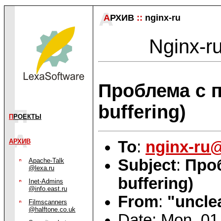
А
РХИВ
::
nginx-ru
Nginx-ru
Проблема с п
buffering)
П
РОЕКТЫ
АРХИВ
To
:
nginx-ru
Subject
:
Проб
Apache-Talk
@lexa.ru
buffering)
Inet-Admins
@info.east.ru
From
:
"uncle
Filmscanners
@halftone.co.uk
Date: Mon, 01