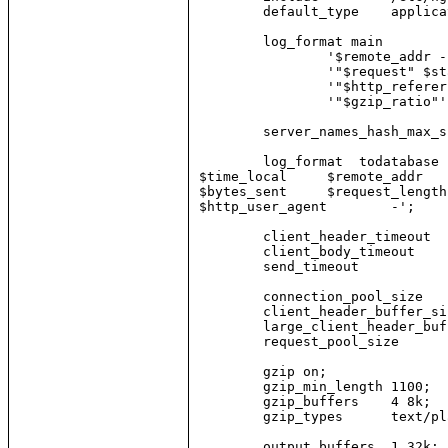
        default_type    applica
        log_format main

                '$remote_addr -
                '"$request" $st
                '"$http_referer
                '"$gzip_ratio"';
        server_names_hash_max_s
        log_format  todatabase 
$time_local     $remote_addr   
$bytes_sent     $request_length
$http_user_agent        -';

        client_header_timeout  
        client_body_timeout    
        send_timeout           
        connection_pool_size   
        client_header_buffer_si
        large_client_header_buf
        request_pool_size      
        gzip on;

        gzip_min_length 1100;

        gzip_buffers    4 8k;

        gzip_types      text/pl
        output_buffers  1 32k;
