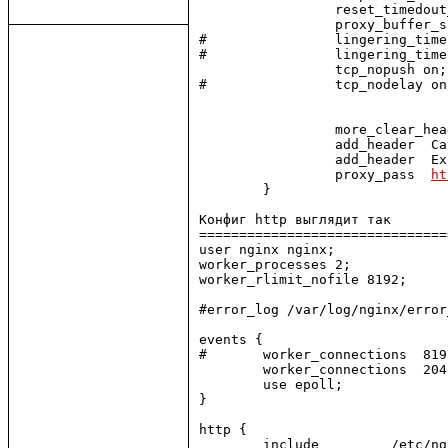
                 reset_timedout
                 proxy_buffer_s
#                lingering_time
#                lingering_time
                 tcp_nopush on;

#                tcp_nodelay on;
                 more_clear_hea
                 add_header  Ca
                 add_header  Ex
                 proxy_pass  
ht
        }

Конфиг http выглядит так

===============================
user nginx nginx;

worker_processes 2;

worker_rlimit_nofile 8192;

#error_log /var/log/nginx/error
events {

#       worker_connections  8192
        worker_connections  2048
        use epoll;

}

http {

        include         /etc/ng