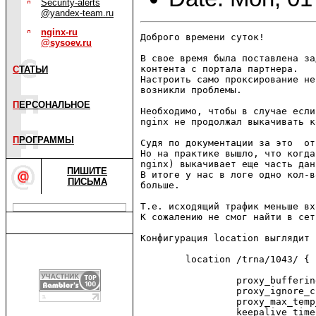
Security-alerts
@yandex-team.ru
nginx-ru
Доброго времени суток!

@sysoev.ru
В свое время была поставлена за
контента с портала партнера.

С
ТАТЬИ
Настроить само проксирование не
возникли проблемы.

П
ЕРСОНАЛЬНОЕ
Необходимо, чтобы в случае если
nginx не продолжал выкачивать к
П
РОГРАММЫ
Судя по документации за это  от
Но на практике вышло, что когда
nginx) выкачивает еще часть дан
ПИШИТЕ
В итоге у нас в логе одно кол-в
ПИСЬМА
больше.

Т.е. исходящий трафик меньше вх
К сожалению не смог найти в сет
Конфигурация location выглядит т
        location /trna/1043/ {

                 proxy_bufferin
                 proxy_ignore_c
                 proxy_max_temp
                 keepalive_time