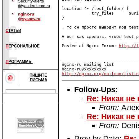
Security-alerts
@yandex-team.ru
location ^~ /test_folder/ {

            try_files      $uri
nginx-ru
}

@sysoev.ru
, то он просто выводит код test
С
ТАТЬИ
А вот как сделать, чтобы test.p
Posted at Nginx Forum: 
http://f
П
ЕРСОНАЛЬНОЕ
_______________________________
П
РОГРАММЫ
nginx-ru mailing list

http://nginx.org/mailman/listin
ПИШИТЕ
ПИСЬМА
Follow-Ups
:
Re: Никак не п
From:
Алек
Re: Никак не п
From:
Denis
Prev by Date:
Re: