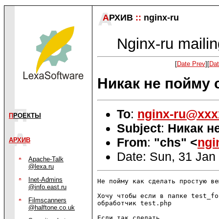
А
РХИВ
::
nginx-ru
Nginx-ru mailin
[
Date Prev
][
Dat
Никак не пойму с 
To
:
nginx-ru@xxx
П
РОЕКТЫ
Subject
:
Никак не
From
:
"chs" <
ngi
АРХИВ
Date: Sun, 31 Jan
Apache-Talk
@lexa.ru
Inet-Admins
Не пойму как сделать простую вещ
@info.east.ru
Хочу чтобы если в папке test_fo
Filmscanners
обработчик test.php

@halftone.co.uk
Если так сделать
