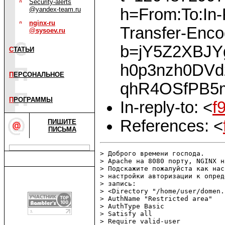
Security-alerts
h=From:To:In-
@yandex-team.ru
nginx-ru
Transfer-Enco
@sysoev.ru
b=jY5Z2XBJY
С
ТАТЬИ
h0p3nzh0DV
П
ЕРСОНАЛЬНОЕ
qhR4OSfPB5
П
РОГРАММЫ
In-reply-to: <
f
References: <
ПИШИТЕ
ПИСЬМА
> Доброго времени господа.

> Apache на 8080 порту, NGINX н
> Подскажите пожалуйста как нас
> настройки авторизации к опред
> запись:

> <Directory "/home/user/domen.
> AuthName "Restricted area"

> AuthType Basic

> Satisfy all

> Require valid-user
