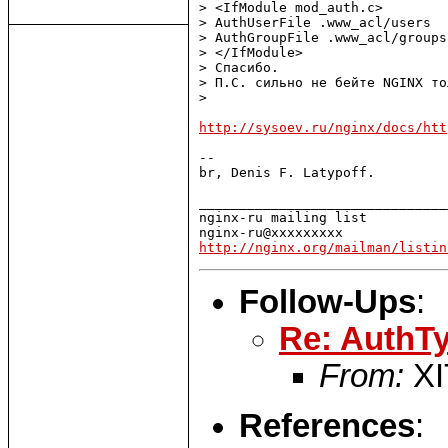
> <IfModule mod_auth.c>

> AuthUserFile .www_acl/users

> AuthGroupFile .www_acl/groups

> </IfModule>

> Спасибо.

> П.С. сильно не бейте NGINX то
> 

http://sysoev.ru/nginx/docs/htt
--

br, Denis F. Latypoff.

_______________________________
nginx-ru mailing list

http://nginx.org/mailman/listin
Follow-Ups
:
Re: AuthTy
From:
XI
References
: