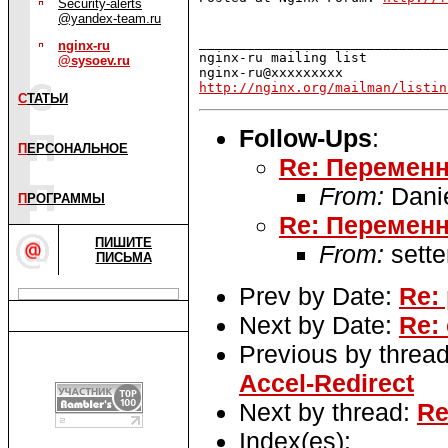
Security-alerts
@yandex-team.ru
_______________________________
nginx-ru
nginx-ru mailing list

@sysoev.ru
http://nginx.org/mailman/listin
С
ТАТЬИ
Follow-Ups
:
П
ЕРСОНАЛЬНОЕ
Re: Переменн
From:
Danie
П
РОГРАММЫ
Re: Переменн
ПИШИТЕ
From:
sette
ПИСЬМА
Prev by Date:
Re: 
Next by Date:
Re: 
Previous by threa
Accel-Redirect
Next by thread:
Re
Index(es):