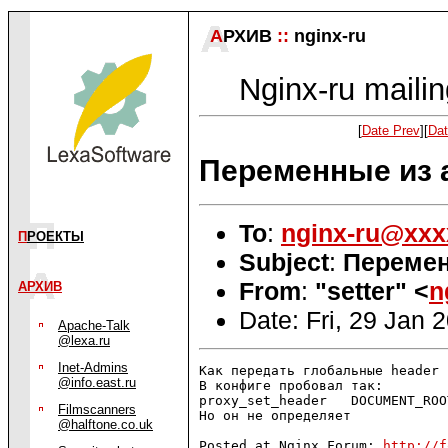
А
РХИВ
::
nginx-ru
Nginx-ru mailin
[
Date Prev
][
Dat
Переменные из a
To
:
nginx-ru@xxx
П
РОЕКТЫ
Subject
:
Перемен
From
:
"setter" <
n
АРХИВ
Date: Fri, 29 Jan 
Apache-Talk
@lexa.ru
Inet-Admins
Как передать глобальные header 
@info.east.ru
В конфиге пробовал так:

proxy_set_header   DOCUMENT_ROO
Filmscanners
Но он не определяет

@halftone.co.uk
Posted at Nginx Forum: 
http://f