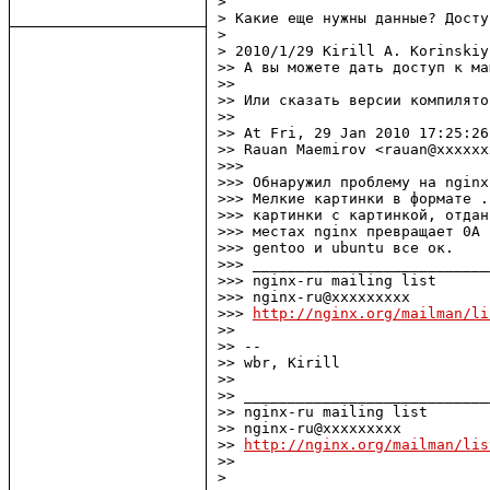
>

> Какие еще нужны данные? Досту
>

> 2010/1/29 Kirill A. Korinskiy
>> А вы можете дать доступ к ма
>>

>> Или сказать версии компилято
>>

>> At Fri, 29 Jan 2010 17:25:26
>> Rauan Maemirov <rauan@xxxxxx
>>>

>>> Обнаружил проблему на nginx
>>> Мелкие картинки в формате .
>>> картинки с картинкой, отдан
>>> местах nginx превращает 0A 
>>> gentoo и ubuntu все ок.

>>> ___________________________
>>> nginx-ru mailing list

>>> nginx-ru@xxxxxxxxx

>>> 
http://nginx.org/mailman/li
>>

>> --

>> wbr, Kirill

>>

>> ____________________________
>> nginx-ru mailing list

>> nginx-ru@xxxxxxxxx

>> 
http://nginx.org/mailman/lis
>>

>
