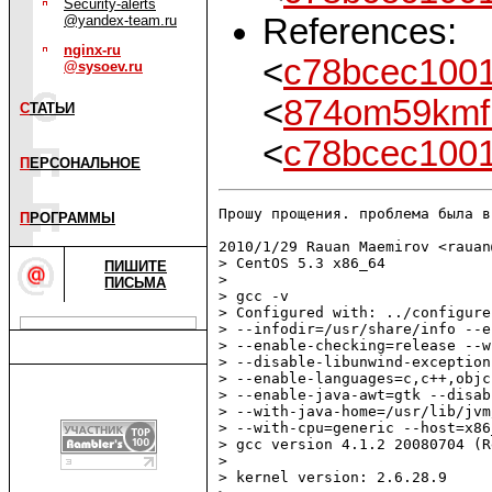
Security-alerts
References:
@yandex-team.ru
nginx-ru
<
c78bcec100
@sysoev.ru
<
874om59kmf
С
ТАТЬИ
<
c78bcec100
П
ЕРСОНАЛЬНОЕ
Прошу прощения. проблема была в
П
РОГРАММЫ
2010/1/29 Rauan Maemirov <rauan
> CentOS 5.3 x86_64

ПИШИТЕ
>

ПИСЬМА
> gcc -v

> Configured with: ../configure
> --infodir=/usr/share/info --e
> --enable-checking=release --w
> --disable-libunwind-exception
> --enable-languages=c,c++,objc
> --enable-java-awt=gtk --disab
> --with-java-home=/usr/lib/jvm
> --with-cpu=generic --host=x86
> gcc version 4.1.2 20080704 (R
>

> kernel version: 2.6.28.9
