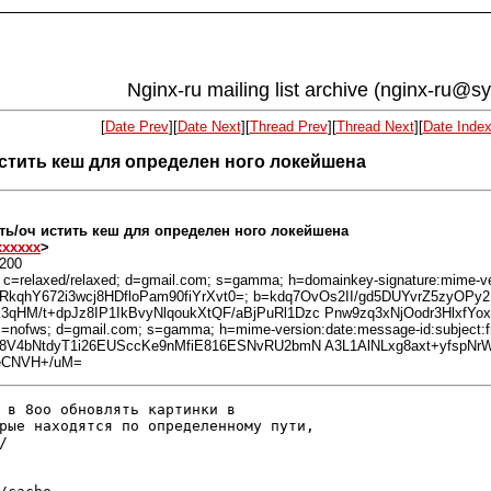
Nginx-ru mailing list archive (nginx-ru@s
[
Date Prev
][
Date Next
][
Thread Prev
][
Thread Next
][
Date Inde
стить кеш для определен ного локейшена
ь/оч истить кеш для определен ного локейшена
xxxxxx
>
0200
 c=relaxed/relaxed; d=gmail.com; s=gamma; h=domainkey-signature:mime-vers
iVrRkqhY672i3wcj8HDfloPam90fiYrXvt0=; b=kdq7OvOs2II/gd5DUYvrZ5zyO
HM/t+dpJz8IP1IkBvyNlqoukXtQF/aBjPuRl1Dzc Pnw9zq3xNjOodr3Hlxf
=nofws; d=gmail.com; s=gamma; h=mime-version:date:message-id:subject:fro
l8V4bNtdyT1i26EUSccKe9nMfiE816ESNvRU2bmN A3L1AlNLxg8axt+yfspN
1eCNVH+/uM=
 в 8оо обновлять картинки в

рые находятся по определенному пути,


