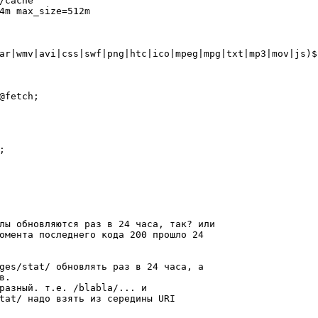
/cache

4m max_size=512m

ar|wmv|avi|css|swf|png|htc|ico|mpeg|mpg|txt|mp3|mov|js)$

@fetch;

;

лы обновляются раз в 24 часа, так? или

омента последнего кода 200 прошло 24

ges/stat/ обновлять раз в 24 часа, а

.

разный. т.е. /blabla/... и

tat/ надо взять из середины URI
