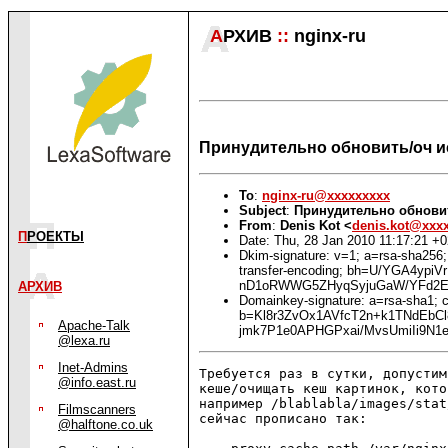
А
РХИВ
::
nginx-ru
Принудительно обновить/оч и
To
:
nginx-ru@xxxxxxxxx
Subject
:
Принудительно обновит
From
:
Denis Kot <
denis.kot@xxx
П
РОЕКТЫ
Date: Thu, 28 Jan 2010 11:17:21 +
Dkim-signature: v=1; a=rsa-sha256;
transfer-encoding; bh=U/YGA4yp
nD1oRWWG5ZHyqSyjuGaW/YFd2E3q
АРХИВ
Domainkey-signature: a=rsa-sha1; c
b=Kl8r3ZvOx1AVfcT2n+k1TNdEbC
Apache-Talk
jmk7P1e0APHGPxai/MvsUmiIi9N
@lexa.ru
Inet-Admins
Требуется раз в сутки, допустим
@info.east.ru
кеше/очищать кеш картинок, кото
например /blablabla/images/stat/
Filmscanners
сейчас прописано так:

@halftone.co.uk