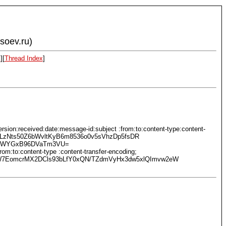
ysoev.ru)
x
][
Thread Index
]
ion:received:date:message-id:subject :from:to:content-type:content-
Py2LzNts50Z6bWvltKyB6m8536o0v5sVhzDp5fsDR
YoxWYGxB96DVaTm3VU=
m:to:content-type :content-transfer-encoding;
rW7EomcrMX2DCls93bLfY0xQN/TZdmVyHx3dw5xlQImvw2eW