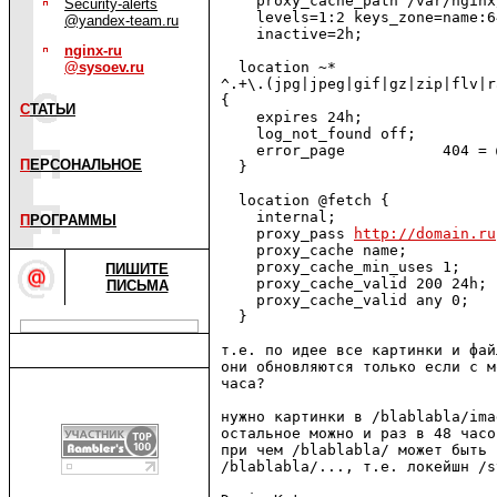
    proxy_cache_path /var/nginx
Security-alerts
    levels=1:2 keys_zone=name:6
@yandex-team.ru
    inactive=2h;

nginx-ru
@sysoev.ru
  location ~* 

^.+\.(jpg|jpeg|gif|gz|zip|flv|r
{

С
ТАТЬИ
    expires 24h;

    log_not_found off;

    error_page           404 = 
П
ЕРСОНАЛЬНОЕ
  }

  location @fetch {

    internal;

П
РОГРАММЫ
    proxy_pass 
http://domain.ru
    proxy_cache name;

    proxy_cache_min_uses 1;

ПИШИТЕ
    proxy_cache_valid 200 24h;

ПИСЬМА
    proxy_cache_valid any 0;

  }

т.е. по идее все картинки и фай
они обновляются только если с м
часа?

нужно картинки в /blablabla/ima
остальное можно и раз в 48 часов
при чем /blablabla/ может быть 
/blablabla/..., т.е. локейшн /s