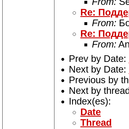
From:
Se
Re: Подде
From:
Бо
Re: Подде
From:
An
Prev by Date:
Next by Date:
Previous by t
Next by threa
Index(es):
Date
Thread