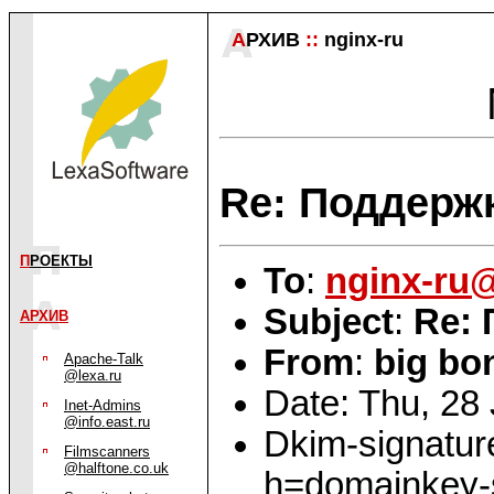
А
РХИВ
::
nginx-ru
Re: Поддерж
П
РОЕКТЫ
To
:
nginx-ru
Subject
:
Re: 
АРХИВ
From
:
big bo
Apache-Talk
@lexa.ru
Date: Thu, 28
Inet-Admins
@info.east.ru
Dkim-signatur
Filmscanners
@halftone.co.uk
h=domainkey-s