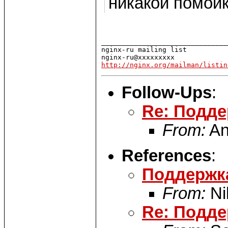
никакой помойки
_______________________________
nginx-ru mailing list

http://nginx.org/mailman/listin
Follow-Ups
:
Re: Подде
From:
An
References
:
Поддержка
From:
Ni
Re: Подде