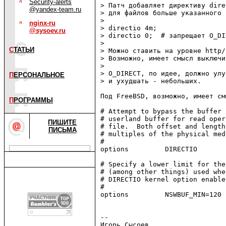
Security-alerts
> Патч добавляет директиву dire
@yandex-team.ru
> для файлов больше указанного 
> 

nginx-ru
> directio 4m;

@sysoev.ru
> directio 0;  # запрещает O_DI
> 

С
ТАТЬИ
> Можно ставить на уровне http/
> Возможно, имеет смысл выключи
> 

> O_DIRECT, по идее, должно улу
П
ЕРСОНАЛЬНОЕ
> и ухудшать - небольших.

Под FreeBSD, возможно, имеет см
П
РОГРАММЫ
# Attempt to bypass the buffer 
# userland buffer for read oper
ПИШИТЕ
# file.  Both offset and length
ПИСЬМА
# multiples of the physical med
#

options         DIRECTIO

# Specify a lower limit for the
# (among other things) used whe
# DIRECTIO kernel option enable
#

options         NSWBUF_MIN=120

-- 
