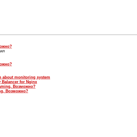
можно?
аил
можно?
on about monitoring system
y Balancer for Nginx
eaming. Возможно?
ng. Возможно?