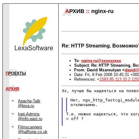
А
РХИВ
::
nginx-ru
Re: HTTP Streaming. Возможно
To
:
nginx-ru@xxxxxxxxx
Subject
:
Re: HTTP Streaming. В
From
:
David Mzareulyan <
david@
П
РОЕКТЫ
Date: Fri, 8 Feb 2008 10:45:31 +00
References: <
1593.85.113.33.2.12
АРХИВ
Эх, лучше бы надеяться на появл
Нет, ngx_http_fastcgi_module
Apache-Talk
отключаемо.

@lexa.ru
Т.е. можно надеяться, что ког
Inet-Admins
= off ?

@info.east.ru
Filmscanners
@halftone.co.uk
--
