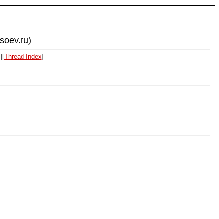
ysoev.ru)
x
][
Thread Index
]