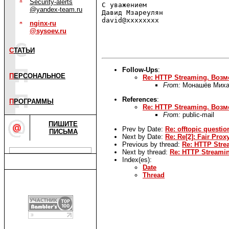
Security-alerts
С уважением

@yandex-team.ru
Давид Мзареулян

david@xxxxxxxx

nginx-ru
@sysoev.ru
С
ТАТЬИ
Follow-Ups
:
П
ЕРСОНАЛЬНОЕ
Re: HTTP Streaming. Воз
From:
Монашёв Мих
References
:
П
РОГРАММЫ
Re: HTTP Streaming. Воз
From:
public-mail
ПИШИТЕ
Prev by Date:
Re: offtopic questi
ПИСЬМА
Next by Date:
Re: Re[2]: Fair Prox
Previous by thread:
Re: HTTP Str
Next by thread:
Re: HTTP Streami
Index(es):
Date
Thread