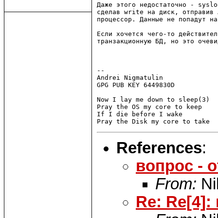
Даже этого недостаточно - syslo
сделав write на диск, отправив 
процессор. Данные не попадут на
Если хочется чего-то действител
транзакционную БД, но это очеви
-- 

Andrei Nigmatulin

GPG PUB KEY 6449830D

Now I lay me down to sleep(3)

Pray the OS my core to keep

If I die before I wake

References
:
вопрос - o
From:
Ni
Re: Re[4]: