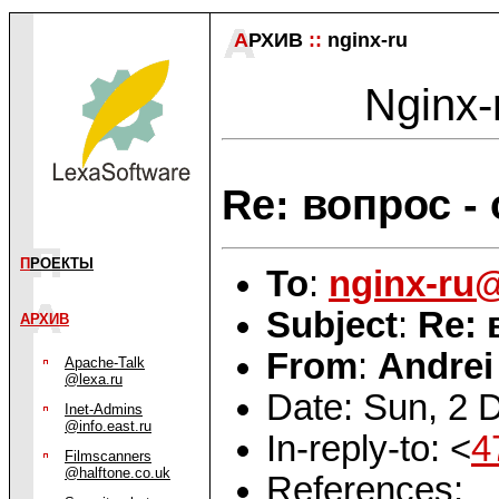
А
РХИВ
::
nginx-ru
Nginx-
Re: вопрос - 
П
РОЕКТЫ
To
:
nginx-ru
Subject
:
Re: 
АРХИВ
From
:
Andrei
Apache-Talk
@lexa.ru
Date: Sun, 2 
Inet-Admins
@info.east.ru
In-reply-to: <
4
Filmscanners
@halftone.co.uk
References: