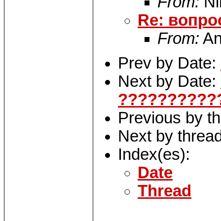
From:
Ni
Re: вопрос
From:
An
Prev by Date:
Next by Date:
??????????
Previous by t
Next by threa
Index(es):
Date
Thread