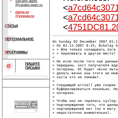
Security-alerts
<
a7cd64c307
@yandex-team.ru
nginx-ru
<
a7cd64c307
@sysoev.ru
<
4751DC81.2
С
ТАТЬИ
П
ЕРСОНАЛЬНОЕ
On Sunday 02 December 2007 01:1
> On 02.12.2007 0:33, Nikolay G
> > Или только складывать логи 
П
РОГРАММЫ
> > переливать в другое место?

>

> Но если после того как данные
ПИШИТЕ
> переданы, хост получателя вдр
ПИСЬМА
> потеряны. ОС будет чесно пыта
> делать вечно она этого не мож
> хоста это не поможет.

>

> Следующий write() уже скорее 
> буферезироваться локально. Но
> потеряно.

>

> Чтобы оно не терялось syslog-
> подтверждение того, что данны
> подтверждений нет (но я могу 
> недостаточно внимательно).
