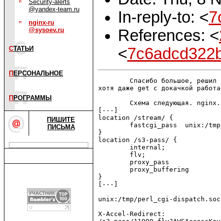
Security-alerts
@yandex-team.ru
In-reply-to: <
7
nginx-ru
@sysoev.ru
References: <
<
7c6adcd322
С
ТАТЬИ
П
ЕРСОНАЛЬНОЕ
        Спасибо большое, решил 
хотя даже get с докачкой работае
П
РОГРАММЫ
        Схема следующая. nginx.
[---]

location /stream/ {

ПИШИТЕ
        fastcgi_pass  unix:/tmp
ПИСЬМА
}

location /s3-pass/ {

        internal;

        flv;

        proxy_pass             
        proxy_buffering        
}

[---]

unix:/tmp/perl_cgi-dispatch.soc
X-Accel-Redirect: 
