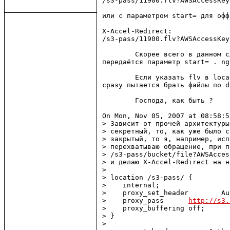
/s3-pass/11900.flv?AWSAccessKey
или с параметром start= для офф
X-Accel-Redirect: 

/s3-pass/11900.flv?AWSAccessKey
        Скорее всего в данном с
передаётся параметр start= . ng
        Если указать flv в loca
сразу пытается брать файлы по d
        Господа, как быть ?

On Mon, Nov 05, 2007 at 08:58:5
> Зависит от прочей архитектуры
> секретный, то, как уже было с
> закрытый, то я, например, исп
> перехватываю обращение, при п
> /s3-pass/bucket/file?AWSAcces
> и делаю X-Accel-Redirect на н
> 

> location /s3-pass/ {

>    internal;

>    proxy_set_header        Au
>    proxy_pass      
http://s3.
>    proxy_buffering off;

> }

> 
