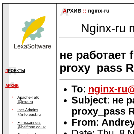
А
РХИВ
::
nginx-ru
Nginx-ru m
не работает f
proxy_pass R
П
РОЕКТЫ
АРХИВ
To
:
nginx-ru
Subject
:
не р
Apache-Talk
@lexa.ru
proxy_pass R
Inet-Admins
@info.east.ru
From
:
Andrey
Filmscanners
@halftone.co.uk
Date: Thu, 8 