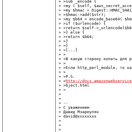
> >sub _encode {

> >my ( $self, $aws_secret_acce
> >my $hmac = Digest::HMAC_SHA1
> >$hmac->add($str);

> >my $b64 = encode_base64( $hm
> >if ($urlencode) {

> >return $self->_urlencode($b64
> >} else {

> >return $b64;

> >}

> >}

> >[...]

> >

> >В какую сторону копать для р
> >

> >Если http_perl_module, то ка
> >

> >P.S.

> >
http://docs.amazonwebservice
> >bject.html

> >

> 

> 

> -- 

> С уважением

> Давид Мзареулян

> david@xxxxxxxx

> 

> 

> 
