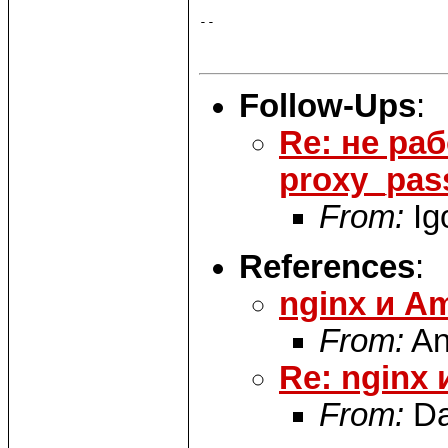
-- 

                               
Follow-Ups
:
Re: не раб
proxy_pas
From:
Ig
References
:
nginx и A
From:
An
Re: nginx
From:
Da