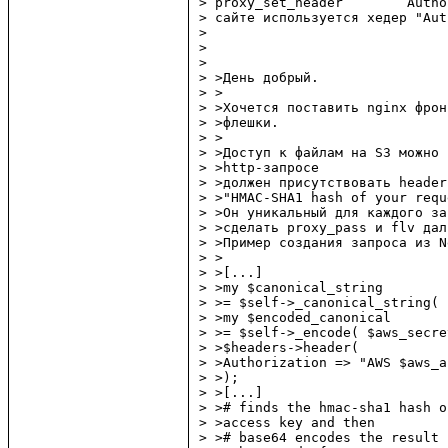
> proxy_set_header        Autho
> сайте используется хедер "Aut
> 

> 

> 

> >День добрый.

> >

> >Хочется поставить nginx фрон
> >флешки.

> >

> >Доступ к файлам на S3 можно 
> >http-запросе

> >должен присутствовать header
> >"HMAC-SHA1 hash of your requ
> >Он уникальный для каждого за
> >сделать proxy_pass и flv даль
> >Пример создания запроса из N
> >

> >[...]

> >my $canonical_string

> >= $self->_canonical_string( 
> >my $encoded_canonical

> >= $self->_encode( $aws_secre
> >$headers->header(

> >Authorization => "AWS $aws_a
> >);

> >[...]

> ># finds the hmac-sha1 hash o
> >access key and then

> ># base64 encodes the result 