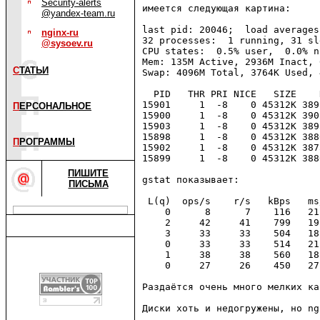
Security-alerts
имеется следующая картина:

@yandex-team.ru
last pid: 20046;  load averages
nginx-ru
32 processes:  1 running, 31 sl
@sysoev.ru
CPU states:  0.5% user,  0.0% n
Mem: 135M Active, 2936M Inact, 
С
ТАТЬИ
Swap: 4096M Total, 3764K Used, 
  PID   THR PRI NICE   SIZE    
15901     1  -8    0 45312K 389
П
ЕРСОНАЛЬНОЕ
15900     1  -8    0 45312K 390
15903     1  -8    0 45312K 389
15898     1  -8    0 45312K 388
П
РОГРАММЫ
15902     1  -8    0 45312K 387
15899     1  -8    0 45312K 388
ПИШИТЕ
gstat показывает:

ПИСЬМА
 L(q)  ops/s    r/s   kBps   ms
    0      8      7    116   21
    2     42     41    799   19
    3     33     33    504   18
    0     33     33    514   21
    1     38     38    560   18
    0     27     26    450   27
Раздаётся очень много мелких ка
Диски хоть и недогружены, но ng