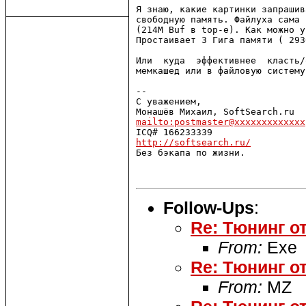
Я знаю, какие картинки запрашив
свободную память. Файлуха сама 
(214M Buf в top-е). Как можно у
Простаивает 3 Гига памяти ( 293
Или  куда  эффективнее  класть/
мемкашед или в файловую систему
-- 

С уважением,

mailto:postmaster@xxxxxxxxxxxxx
http://softsearch.ru/

Без бэкапа по жизни.

Follow-Ups
:
Re: Тюнинг о
From:
Exe
Re: Тюнинг о
From:
MZ