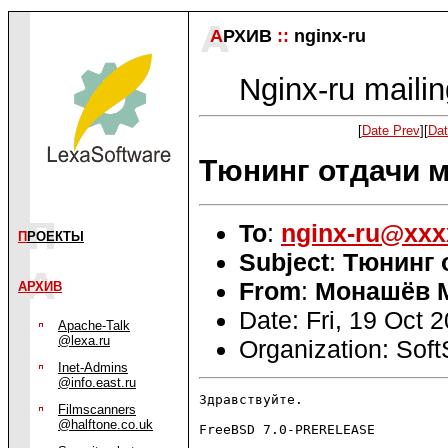
А
РХИВ
::
nginx-ru
Nginx-ru mailin
[
Date Prev
][
Dat
Тюнинг отдачи м
To
:
nginx-ru@xxx
П
РОЕКТЫ
Subject
:
Тюнинг 
From
:
Монашёв 
АРХИВ
Date: Fri, 19 Oct
Apache-Talk
@lexa.ru
Organization: Soft
Inet-Admins
@info.east.ru
Здравствуйте.

Filmscanners
@halftone.co.uk
FreeBSD 7.0-PRERELEASE
