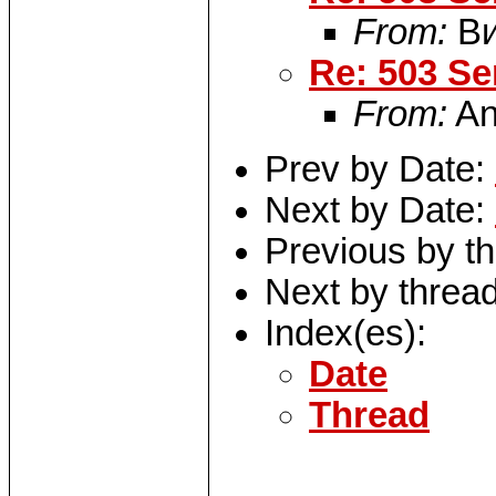
From:
Ви
Re: 503 Se
From:
An
Prev by Date:
Next by Date:
Previous by t
Next by threa
Index(es):
Date
Thread