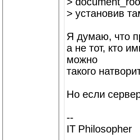
> document_roo
> установив та
Я думаю, что п
а не тот, кто и
можно
такого натворит
Но если сервер
--
IT Philosopher