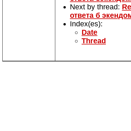
Next by thread:
Re
ответа б экендо
Index(es):
Date
Thread