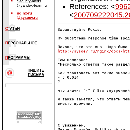
Security-alerts
References: <
996
@yandex-team.ru
<
200709222045.2
nginx-ru
@sysoev.ru
С
ТАТЬИ
Здравствуйте Roxis,

R> $upstream_response_time вроде
П
ЕРСОНАЛЬНОЕ
http://sysoev.ru/nginx/docs/htt
П
РОГРАММЫ
Там написано:

"Несколько ответов также раздел
ПИШИТЕ
Как трактовать вот такие значен
ПИСЬМА
- : 0.014

?

что значит "-" ? Это внутренний
Я также заметил, что ответы mem
вместо времени.

--

С уважением,
