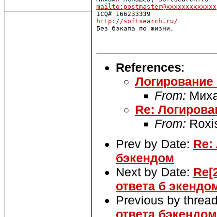
mailto:postmaster@xxxxxxxxxxxxx
http://softsearch.ru/

Без бэкапа по жизни.

References
:
Логирование 
From:
Миха
Re: Логирова
From:
Roxi
Prev by Date:
Re:
бэкендом
Next by Date:
Re[
ответа б экендо
Previous by threa
ответа бэкендом