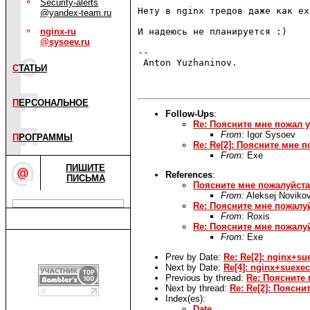
Security-alerts
Нету в nginx тредов даже как ex
@yandex-team.ru
nginx-ru
И надеюсь не планируется :)

@sysoev.ru
-- 

 Anton Yuzhaninov.

С
ТАТЬИ
П
ЕРСОНАЛЬНОЕ
Follow-Ups
:
Re: Поясните мне пожал у
From:
Igor Sysoev
П
РОГРАММЫ
Re: Re[2]: Поясните мне 
From:
Exe
ПИШИТЕ
References
:
ПИСЬМА
Поясните мне пожалуйста
From:
Aleksej Noviko
Re: Поясните мне пожалу
From:
Roxis
Re: Поясните мне пожалу
From:
Exe
Prev by Date:
Re: Re[2]: nginx+su
Next by Date:
Re[4]: nginx+suexec
Previous by thread:
Re: Поясните
Next by thread:
Re: Re[2]: Поясни
Index(es):
Date