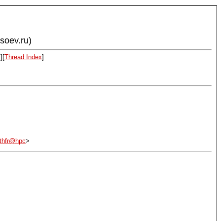
ysoev.ru)
x
][
Thread Index
]
2thfr@hpc
>