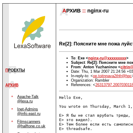
А
РХИВ
::
nginx-ru
Re[2]: Поясните мне пожа луйс
To
:
Exe <
nginx-ru@xxxxxxxxx
>
Subject
:
Re[2]: Поясните мне по
From
:
Anton Yuzhaninov <
citrin
П
РОЕКТЫ
Date: Thu, 1 Mar 2007 21:24:56 +0
In-reply-to: <
op.toitnnava2thfr@hpc
Organization: Rambler
References: <
26313797.20070301
АРХИВ
Apache-Talk
Hello Exe,

@lexa.ru
You wrote on Thursday, March 1,
Inet-Admins
@info.east.ru
E> Я бы не стал врубать треды, 
E> это видел).

Filmscanners
E> Тем более если есть самописн
@halftone.co.uk
E> threadsafe.
