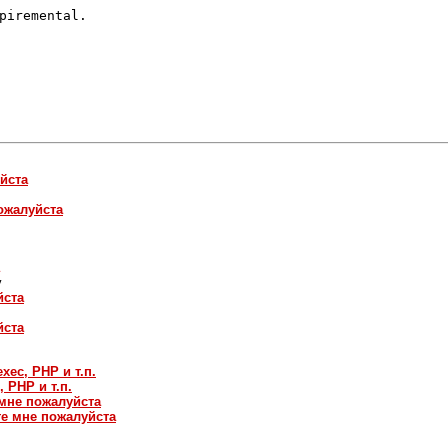
piremental.

йста
пожалуйста
v
йста
йста
exec, PHP и т.п.
, PHP и т.п.
 мне пожалуйста
те мне пожалуйста