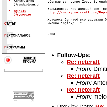
Security-alerts
обогнав всяческие Zope, Strongh
@yandex-team.ru
nginx-ru
http://survey.netcraft.com/Repo
@sysoev.ru
Хотелось бы чтоб все выдавали б
именно "nginx/...".

С
ТАТЬИ
Саша

П
ЕРСОНАЛЬНОЕ
П
РОГРАММЫ
Follow-Ups
:
ПИШИТЕ
Re: netcraft
ПИСЬМА
From:
Dmitr
Re: netcraft
From:
Anto
Re: netcraft
From:
melc
Prev by Date:
Re: r