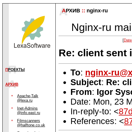
А
РХИВ
::
nginx-ru
Nginx-ru mail
[
Date
Re: client sent
П
РОЕКТЫ
To
:
nginx-ru@
Subject
:
Re: cl
АРХИВ
From
:
Igor Sys
Apache-Talk
Date: Mon, 23 
@lexa.ru
Inet-Admins
In-reply-to: <
87d
@info.east.ru
References: <
8
Filmscanners
@halftone.co.uk