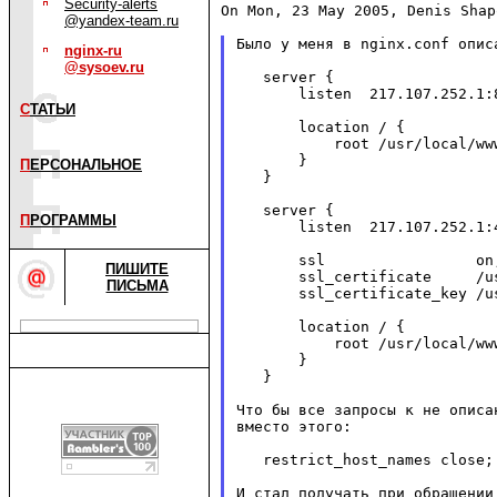
Security-alerts
On Mon, 23 May 2005, Denis Shap
@yandex-team.ru
Было у меня в nginx.conf описа
nginx-ru
@sysoev.ru
   server {

       listen  217.107.252.1:8
С
ТАТЬИ
       location / {

           root /usr/local/www
       }

П
ЕРСОНАЛЬНОЕ
   }

   server {

П
РОГРАММЫ
       listen  217.107.252.1:4
       ssl                 on;
ПИШИТЕ
       ssl_certificate     /u
ПИСЬМА
       ssl_certificate_key /u
       location / {

           root /usr/local/www
       }

   }

Что бы все запросы к не описа
вместо этого:

   restrict_host_names close;

И стал получать при обращении