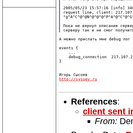
2005/05/23 15:57:16 [info] 34
request line, client: 217.107
"g^A^C^@^@N^@^@^@^P^A^@^C^@^G
Пока не вернул описание серве
А можно прислать мне debug лог 
events {

    ...

    debug_connection  217.107.2
}

http://sysoev.ru
References
:
client sent 
From:
Den