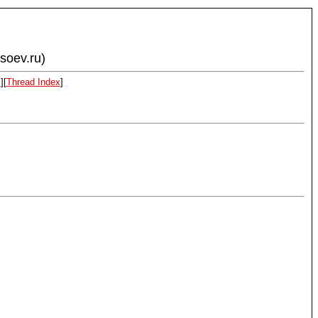
ysoev.ru)
x
][
Thread Index
]