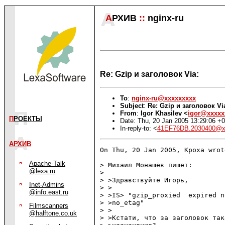
А
РХИВ
::
nginx-ru
Re: Gzip и заголовок Via:
To
:
nginx-ru@xxxxxxxxx
Subject
:
Re: Gzip и заголовок Vi
From
:
Igor Khasilev <
igor@xxxxx
П
РОЕКТЫ
Date: Thu, 20 Jan 2005 13:29:06 +
In-reply-to: <
41EF76DB.2030400@x
АРХИВ
On Thu, 20 Jan 2005, Kpoxa wrote
Apache-Talk
> Михаил Монашёв пишет:

@lexa.ru
> 

> >Здравствуйте Игорь,

Inet-Admins
> >

@info.east.ru
> >IS> "gzip_proxied  expired n
> >no_etag"

Filmscanners
> >

@halftone.co.uk
> >Кстати, что за заголовок так