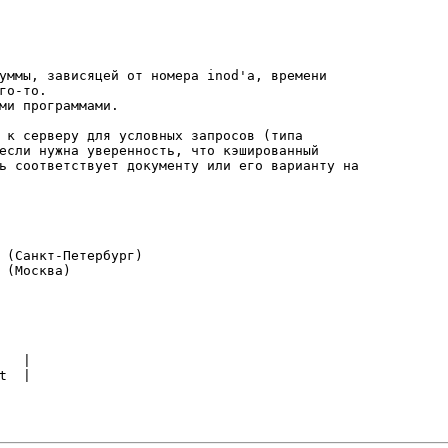
уммы, зависяцей от номера inod'a, времени 

го-то.

ми программами.

 к серверу для условных запросов (типа

если нужна уверенность, что кэшированный

ь соответствует документу или его варианту на

 (Санкт-Петербург)

 (Москва)

  |

  |
