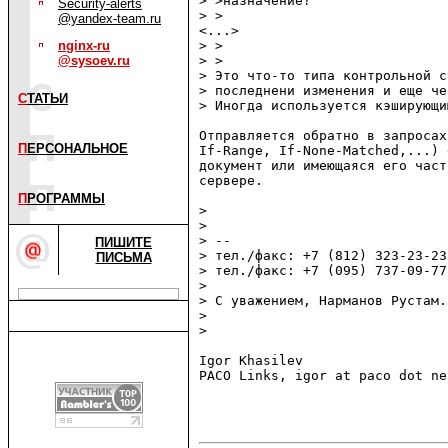
> >назначение?

Security-alerts
> >  

@yandex-team.ru
<...>

nginx-ru
> >  

@sysoev.ru
> >

> Это что-то типа контрольной с
> последнени изменения и еще че
С
ТАТЬИ
> Иногда используется кэширующи
Отправляется обратно в запросах
П
ЕРСОНАЛЬНОЕ
If-Range, If-None-Matched,...) 
документ или имеющаяся его част
сервере.

П
РОГРАММЫ
> 

> 

> -- 

ПИШИТЕ
> тел./факс: +7 (812) 323-23-23
ПИСЬМА
> тел./факс: +7 (095) 737-09-77
> 

> С уважением, Нарманов Рустам.

> 

> 

Igor Khasilev                   
PACO Links, igor at paco dot net