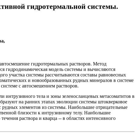
тивной гидротермальной системы.
а,
 автосмешение гидротермальных растворов. Метод
ется гидродинамическая модель системы и вычисляются
ждого участка системы рассчитываются составы равновесных
соматических и новообразованных рудных минералов в системе
системе с автосмешением растворов.
и интрузивного тела и зоны зеленосланцевых метасоматитов в
 образуют на ранних этапах эволюции системы штокверковое
с рудных элементов из системы. Наибольшие отрицательные
твенной близости к интрузивному телу. Наибольшие
ечения раствора и кварца -- в областях интенсивного