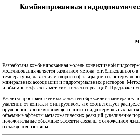
Комбинированная гидродинамичес
М
Разработана комбинированная модель конвективной гидротерм
моделирования является развитием метода, опубликованного в
температуры, давления и скорости фильтрации гидротермально
минеральных ассоциаций и гидротермальных растворов. Метод
и объемные эффекты метасоматических реакций. Предложен сп
Расчеты пространственных областей образования минералов п
удалении от контакта с интрузивом, что соответствует распр
оруденение в зоне восходящего потока гидротермальных раст
объемные эффекты метасоматических реакций (увеличение пор
положительные объемные эффекты связаны с отложением жильны
охлаждения раствора.