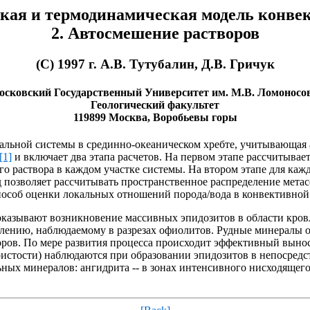
кая и термодинамическая модель конвек
2. Автосмешение растворов
(C) 1997 г. А.В. Тутубалин, Д.В. Гричук
осковский Государственный Университет им. М.В. Ломоносов
Геологический факультет
119899 Москва, Воробьевы горы
альной системы в срединно-океаническом хребте, учитывающая
[1]
и включает два этапа расчетов. На первом этапе рассчитыва
го раствора в каждом участке системы. На втором этапе для ка
 позволяет рассчитывать пространственное распределение мета
особ оценки локальных отношений порода/вода в конвективной 
оказывают возникновение массивных эпидозитов в области кровл
еделению, наблюдаемому в разрезах офиолитов. Рудные минералы
воров. По мере развития процесса происходит эффективный выно
истости) наблюдаются при образовании эпидозитов в непосредс
х минералов: ангидрита -- в зонах интенсивного нисходящего т