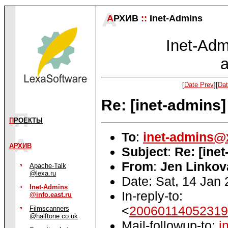
А
РХИВ
::
Inet-Admins
Inet-Admi
a
[
Date Prev
][
Dat
Re: [inet-admins]
П
РОЕКТЫ
To
:
inet-admins@
АРХИВ
Subject
:
Re: [ine
From
:
Jen Linkov
Apache-Talk
@lexa.ru
Date: Sat, 14 Jan
Inet-Admins
In-reply-to:
@info.east.ru
<
20060114052319
Filmscanners
@halftone.co.uk
Mail-followup-to:
i