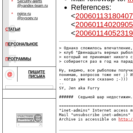
Security-alerts
References:
@yandex-team.ru
nginx-ru
<
20060113180407
@sysoev.ru
<
20060114020905
С
ТАТЬИ
<
20060114052319
П
ЕРСОНАЛЬНОЕ
> Однако сложилось впечатление,
> клуб "Двенадцать верных рыбол
> который не принимают никого с
П
РОГРАММЫ
> собирается раз в год на парад
Ну, видимо, все рыболовы получи
ПИШИТЕ
понимаю, вопросов тоже нет ;) И
ПИСЬМА
- когда уже все сказано ;-)))

--

SY, Jen aka Furry

######  Седьмой шар недостижим.
===============================
"inet-admins" Internet access m
Mail "unsubscribe inet-admins" 
Archive is accessible on 
http:/