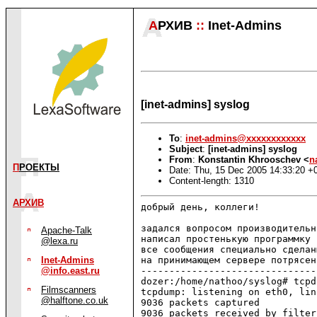
А
РХИВ
::
Inet-Admins
[inet-admins] syslog
To
:
inet-admins@xxxxxxxxxxxx
Subject
:
[inet-admins] syslog
From
:
Konstantin Khrooschev <
n
П
РОЕКТЫ
Date: Thu, 15 Dec 2005 14:33:20 +
Content-length: 1310
АРХИВ
добрый день, коллеги!

задался вопросом производительн
Apache-Talk
@lexa.ru
все сообщения специально сдела
на принимающем сервере потрясен
Inet-Admins
-------------------------------
@info.east.ru
Filmscanners
tcpdump: listening on eth0, li
@halftone.co.uk
9036 packets captured

9036 packets received by filter
