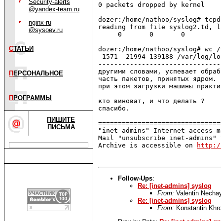
Security-alerts
0 packets dropped by kernel

@yandex-team.ru
dozer:/home/nathoo/syslog# tcpd
nginx-ru
reading from file syslog2.td, l
@sysoev.ru
     0       0       0

С
ТАТЬИ
dozer:/home/nathoo/syslog# wc /
 1571  21994 139188 /var/log/lo
-------------------------------
другими словами, успевает обраб
П
ЕРСОНАЛЬНОЕ
часть пакетов, принятых ядром.

при этом загрузки машины практи
П
РОГРАММЫ
кто виноват, и что делать ?

спасибо.

ПИШИТЕ
===============================
ПИСЬМА
"inet-admins" Internet access m
Mail "unsubscribe inet-admins" 
Archive is accessible on 
http:/
Follow-Ups
:
Re: [inet-admins] syslog
From:
Valentin Necha
Re: [inet-admins] syslog
From:
Konstantin Khr