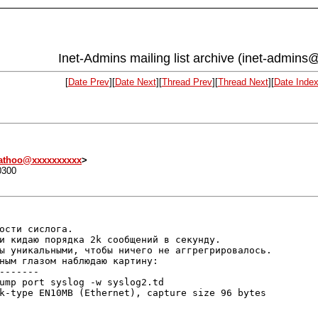
Inet-Admins mailing list archive (inet-admins@
[
Date Prev
][
Date Next
][
Thread Prev
][
Thread Next
][
Date Inde
athoo@xxxxxxxxxx
>
0300
ости сислога.

ны уникальными, чтобы ничего не
аггрегрировалось.
ным глазом наблюдаю картину:

-------

nk-type EN10MB (Ethernet), capture size 96
bytes