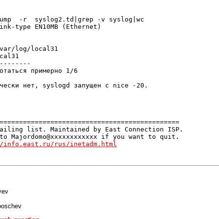
ump  -r  syslog2.td|grep -v syslog|wc

ink-type EN10MB (Ethernet)

var/log/local31

cal31

--------

отаться примерно 1/6

чески нет, syslogd запущен с nice -20.

==============================================

ailing list. Maintained by East Connection ISP.

to Majordomo@xxxxxxxxxxxx if you want to quit.

/info.east.ru/rus/inetadm.html
yev
ooschev