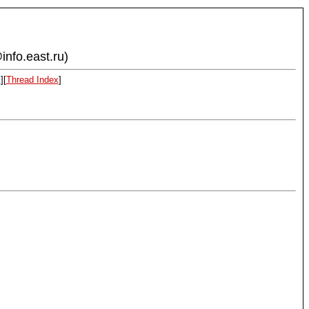
info.east.ru)
x
][
Thread Index
]