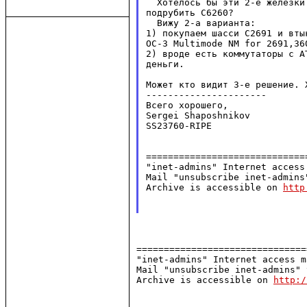
  Хотелось бы эти 2-е железки
подрубить C6260?

  Вижу 2-а варианта:

1) покупаем шасси C2691 и вты
OC-3 Multimode NM for 2691,360
2) вроде есть коммутаторы с A
деньги.

Может кто видит 3-е решение. 
----------------------

Всего хорошего,

Sergei Shaposhnikov

SS23760-RIPE

=============================
"inet-admins" Internet access
Mail "unsubscribe inet-admins
Archive is accessible on 
http
===============================
"inet-admins" Internet access m
Mail "unsubscribe inet-admins" 
Archive is accessible on 
http:/