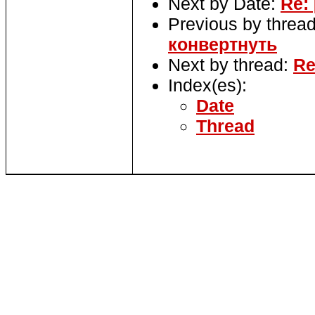
Next by Date:
Re: 
Previous by threa
конвертнуть
Next by thread:
Re
Index(es):
Date
Thread