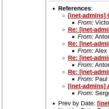
References
:
[inet-admins
From:
Victo
Re: [inet-adm
From:
Anto
Re: [inet-adm
From:
Alex 
Re: [inet-adm
From:
Anto
Re: [inet-adm
From:
Paul 
[inet-admins]
From:
Serg
Prev by Date:
[in