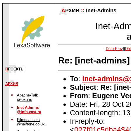
А
РХИВ
::
Inet-Admins
Inet-Admi
a
[
Date Prev
][
Dat
Re: [inet-admins
П
РОЕКТЫ
To
:
inet-admins@
АРХИВ
Subject
:
Re: [ine
From
:
Eugene Ved
Apache-Talk
@lexa.ru
Date: Fri, 28 Oct
Inet-Admins
Content-length: 1
@info.east.ru
In-reply-to:
Filmscanners
@halftone.co.uk
<
027f01c5dba4$4