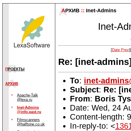
А
РХИВ
::
Inet-Admins
Inet-Adm
[
Date Prev
]
Re: [inet-admin
П
РОЕКТЫ
To
:
inet-admin
АРХИВ
Subject
:
Re: [i
Apache-Talk
From
:
Boris Tys
@lexa.ru
Date: Wed, 24 A
Inet-Admins
@info.east.ru
Content-length: 
Filmscanners
In-reply-to: <
136
@halftone.co.uk