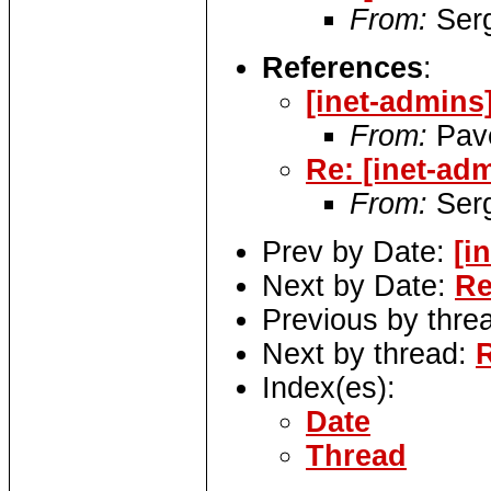
From:
Serg
References
:
[inet-admin
From:
Pave
Re: [inet-a
From:
Serg
Prev by Date:
[i
Next by Date:
Re
Previous by thre
Next by thread:
Index(es):
Date
Thread