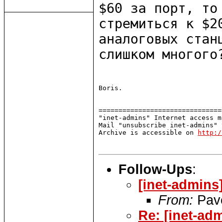
$60 за порт, т
стремиться к $2
аналоговых стан
слишком многого
Boris.

===============================
"inet-admins" Internet access m
Mail "unsubscribe inet-admins" 
Archive is accessible on 
http:/
Follow-Ups
:
[inet-admins
From:
Pave
Re: [inet-a