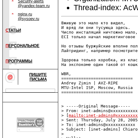
Security-alerts
Thread-index: A
@yandex-team.ru
nginx-ru
@sysoev.ru
Вживую это мало кто видел,

И вряд ли они тусуюца здесь.

С
ТАТЬИ
Число инсталяций ничтожно мало,
ECI только начал маркетинговое 
П
ЕРСОНАЛЬНОЕ
Но отзывы буржуйские вполне пол
Лайтридинг, например посмотрите.
Здорова только коробка, из клас
П
РОГРАММЫ
На экспокоме один такой от кошк
WBR,

ПИШИТЕ
=============================

ПИСЬМА
Andrey Zimin | AVZ-RIPE

MTU-Intel ISP, Moscow, Russia

=============================

> -----Original Message-----

> From: inet-admins@xxxxxxxxxxxx
> [
mailto:inet-admins@xxxxxxxxx
> Sent: Thursday, July 28, 2005
> To: inet-admins@xxxxxxxxxxxx

> Subject: [inet-admins] Chiaro
> 
