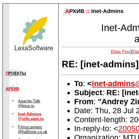
А
РХИВ
::
Inet-Admins
Inet-Admi
a
[
Date Prev
][
Dat
RE: [inet-admins
П
РОЕКТЫ
To
:
<
inet-admins
АРХИВ
Subject
:
RE: [ine
From
:
"Andrey Zi
Apache-Talk
@lexa.ru
Date: Thu, 28 Jul
Inet-Admins
Content-length: 2
@info.east.ru
In-reply-to: <
2005
Filmscanners
@halftone.co.uk
Organization: MTU-