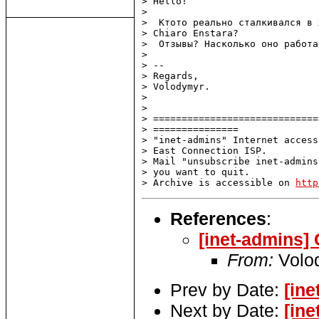
> Hello!

> 

>  Ктото реально сталкивался в 
> Chiaro Enstara?

>  Отзывы? Насколько оно работа
> 

> -- 

> Regards,

> Volodymyr.

> 

> 

> =============================
> ===============

> "inet-admins" Internet access
> East Connection ISP.

> Mail "unsubscribe inet-admins
> you want to quit.

> Archive is accessible on 
http
References
:
[inet-admins]
From:
Volo
Prev by Date:
[ine
Next by Date:
[in