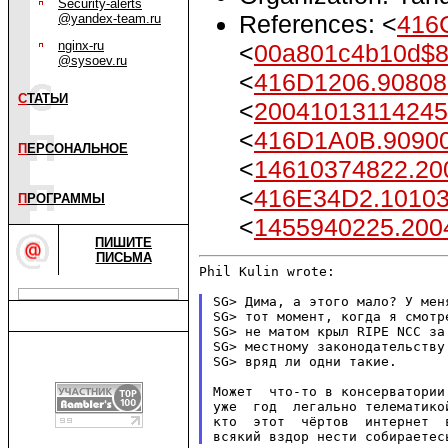
Security-alerts
References: <
416
@yandex-team.ru
nginx-ru
<
00a801c4b10d$
@sysoev.ru
<
416D1206.90808
С
ТАТЬИ
<
2004101311424
<
416D1A0B.9090
П
ЕРСОНАЛЬНОЕ
<
14610374822.20
<
416E34D2.1010
П
РОГРАММЫ
<
1455940225.200
ПИШИТЕ
ПИСЬМА
Phil Kulin wrote:

SG> Дима, а этого мало? У мен
SG> тот момент, когда я смотр
SG> не матом крыл RIPE NCC за
SG> местному законодательству
SG> вряд ли одни такие.

Может  что-то в консерватории
уже  год  легально телематико
кто  этот  чёртов  интернет  