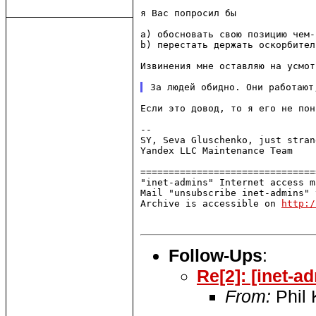
я Вас попросил бы

a) обосновать свою позицию чем-
b) перестать держать оскорбител
Извинения мне оставляю на усмот
Если это довод, то я его не поня
--

SY, Seva Gluschenko, just stran
Yandex LLC Maintenance Team    
===============================
"inet-admins" Internet access m
Mail "unsubscribe inet-admins" 
Archive is accessible on 
http:/
Follow-Ups
:
Re[2]: [inet-
From:
Phil 