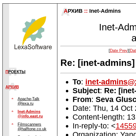
А
РХИВ
::
Inet-Admins
Inet-Admi
a
[
Date Prev
][
Dat
Re: [inet-admins
П
РОЕКТЫ
To
:
inet-admins@
АРХИВ
Subject
:
Re: [ine
From
:
Seva Glus
Apache-Talk
@lexa.ru
Date: Thu, 14 Oct
Inet-Admins
Content-length: 1
@info.east.ru
In-reply-to: <
1455
Filmscanners
@halftone.co.uk
Organization: Yan