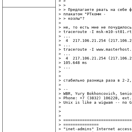
> > 

> > 

> > Предлагаете рвать на себе ф
> плакатом "РТкомм - 

> > козлы"?

> 

> не, то есть мне не почудилось
> traceroute -I msk-m10-st01.rt
> ...

>  4  217.106.21.254 (217.106.2
> ...

> traceroute -I www.masterhost.r
> ...

>  4  217.106.21.254 (217.106.2
> 105.648 ms

> ...

> 

> 

> стабильно разница раза в 2-2,5
> 

> -- 

> WBR, Yury Bokhoncovich, Senio
> Phone: +7 (3832) 106228, ext.
> Unix is like a wigwam -- no G
> 

> 

> 

> =============================
> ===============

> "inet-admins" Internet access