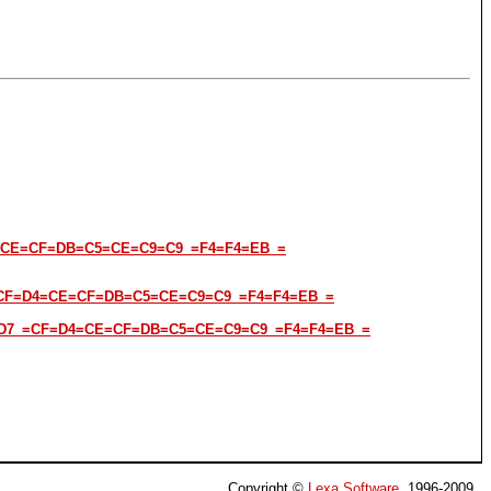
=D4=CE=CF=DB=C5=CE=C9=C9_=F4=F4=EB_=
7_=CF=D4=CE=CF=DB=C5=CE=C9=C9_=F4=F4=EB_=
C1_=D7_=CF=D4=CE=CF=DB=C5=CE=C9=C9_=F4=F4=EB_=
Copyright ©
Lexa Software
, 1996-2009.