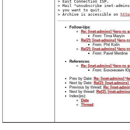
> East Connection ISP.

> Mail "unsubscribe inet-admins
> you want to quit.

> Archive is accessible on 
http
Follow-Ups
:
Re: [inet-admins] Чего-то
From:
Tima Maryin
Re[2]: [inet-admins] Чего
From:
Phil Kulin
Re[2]: [inet-admins] Чего
From:
Pavel Merdine
References
:
Re: [inet-admins] Чего
From:
Бохонкович Ю
Prev by Date:
Re: [inet-admins
Next by Date:
Re[2]: [inet-admin
Previous by thread:
Re: [inet-ad
Next by thread:
Re[2]: [inet-admi
Index(es):
Date
Thread