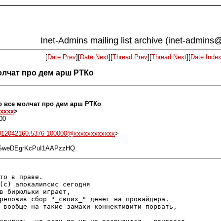
Inet-Admins mailing list archive (inet-admins@
[
Date Prev
][
Date Next
][
Thread Prev
][
Thread Next
][
Date Inde
молчат про дем арш РТКо
-то все молчат про дем арш РТКо
xxxx
>
00
0012042160.5376-100000@xxxxxxxxxxxx
>
MsSweDEgrKcPuI1AAPzzHQ
то в праве.

(с) апокалипсис сегодня

в бирюльки играет,

реложив сбор "_своих_" денег на провайдера.

 вообще на такие замахи коннективити порвать,
