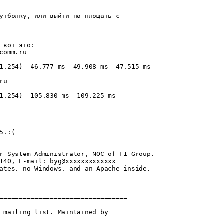
утболку, или выйти на площать с 

 вот это:

comm.ru

1.254)  46.777 ms  49.908 ms  47.515 ms

u

1.254)  105.830 ms  109.225 ms  

.:(

r System Administrator, NOC of F1 Group.

140, E-mail: byg@xxxxxxxxxxxxx

ates, no Windows, and an Apache inside.

=================================

 mailing list. Maintained by 
