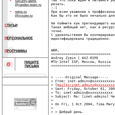
Так что пока ждем и пытаемся ра
Security-alerts
резать. 

@yandex-team.ru
:-|

nginx-ru
При всем уважении к проффесиона
@sysoev.ru
Как бы это не было печально для
Не поймите как претендующего на
С
ТАТЬИ
Таких амбиций нет, как и ресурс
точно.

С удовольствием бы кооперировал
П
ЕРСОНАЛЬНОЕ
идентифицировала традиционно.

WBR,

П
РОГРАММЫ
=============================

Andrey Zimin | AVZ-RIPE

MTU-Intel ISP, Moscow, Russia

ПИШИТЕ
=============================

ПИСЬМА
> -----Original Message-----

> From: inet-admins@xxxxxxxxxxxx
> [
mailto:inet-admins@xxxxxxxxx
> Sent: Friday, October 01, 200
> To: inet-admins@xxxxxxxxxxxx

> Subject: Re: [inet-admins] Че
> 

> On Fri, 1 Oct 2004, Tima Mary
> 

> > Добрый день.
