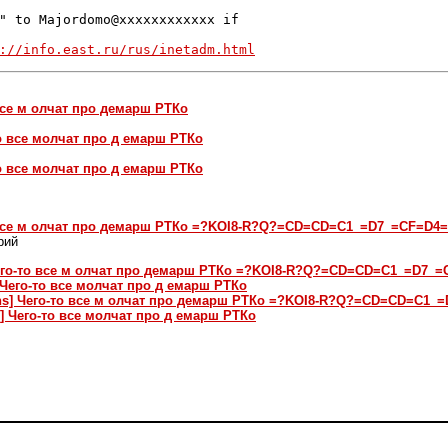
" to Majordomo@xxxxxxxxxxxx if 

://info.east.ru/rus/inetadm.html
 все м олчат про демарш РТКо
-то все молчат про д емарш РТКо
-то все молчат про д емарш РТКо
-то все м олчат про демарш РТКо =?KOI8-R?Q?=CD=CD=C1_=D7_=CF
рий
] Чего-то все м олчат про демарш РТКо =?KOI8-R?Q?=CD=CD=C1_=D
s] Чего-то все молчат про д емарш РТКо
mins] Чего-то все м олчат про демарш РТКо =?KOI8-R?Q?=CD=CD=
ns] Чего-то все молчат про д емарш РТКо