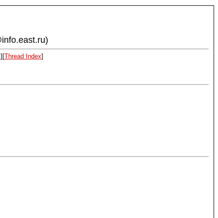
info.east.ru)
x
][
Thread Index
]