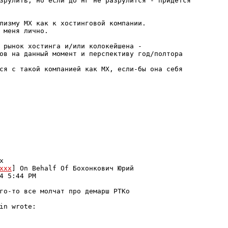
зрулить, но если до нг не разрулится - придется 

лизму МХ как к хостинговой компании.

 меня лично.

 рынок хостинга и/или колокейшена - 

ов на данный момент и перспективу год/полтора 

ся с такой компанией как МХ, если-бы она себя 

 

xxx
] On Behalf Of Бохонкович Юрий

4 5:44 PM

го-то все молчат про демарш РТКо

in wrote:
