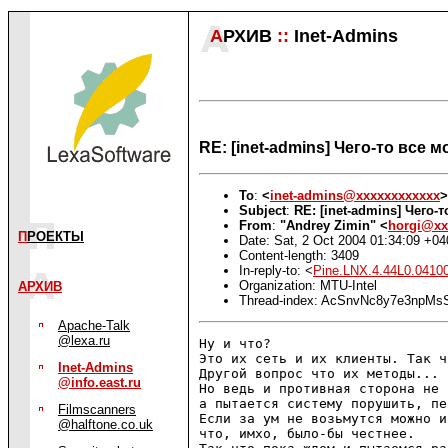
А
РХИВ
::
Inet-Admins
RE: [inet-admins] Чего-то все 
To
:
<
inet-admins@xxxxxxxxxxxx
>
Subject
:
RE: [inet-admins] Чего
From
:
"Andrey Zimin" <
horgi@xx
П
РОЕКТЫ
Date: Sat, 2 Oct 2004 01:34:09 +04
Content-length: 3409
In-reply-to: <
Pine.LNX.4.44L0.041
Organization: MTU-Intel
АРХИВ
Thread-index: AcSnvNc8y7e3np
Apache-Talk
@lexa.ru
Ну и что?

Это их сеть и их клиенты. Так ч
Inet-Admins
Другой вопрос что их методы... 
@info.east.ru
Но ведь и противная сторона не 
а пытается систему порушить, пе
Filmscanners
Если за ум не возьмутся можно и
@halftone.co.uk
что, имхо, было-бы честнее.
